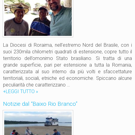
r
e
a
g
s
h
i
i
l
e
e
r
a
La Diocesi di Roraima, nell’estremo Nord del Brasile, con i
p
suoi 230mila chilometri quadrati di estensione, copre tutto il
e
territorio dell’omonimo Stato brasiliano. Si tratta di una
r
grande superficie, pari per estensione a tutta la Romania,
M
caratterizzata al suo interno da più volti e sfaccettature
a
territoriali, sociali, etniche ed economiche. Spiccano alcune
n
peculiarità che caratterizzano …
a
+LEGGI TUTTO
R
»
u
o
Notizie dal “Baixo Rio Branco”
s
r
a
i
m
a