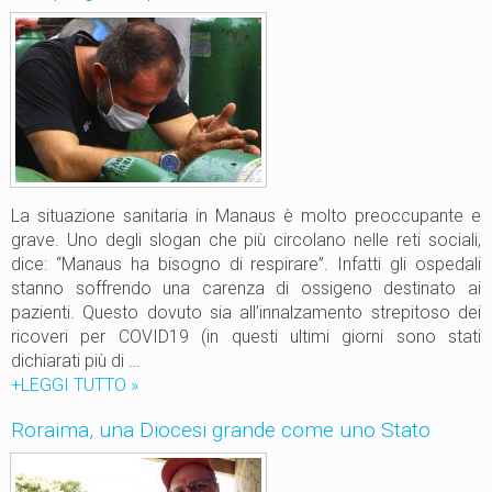
i
i
l
z
e
i
d
e
e
d
l
a
V
l
e
l
s
a
La situazione sanitaria in Manaus è molto preoccupante e
c
m
grave. Uno degli slogan che più circolano nelle reti sociali,
o
i
dice: “Manaus ha bisogno di respirare”. Infatti gli ospedali
v
s
stanno soffrendo una carenza di ossigeno destinato ai
o
s
pazienti. Questo dovuto sia all’innalzamento strepitoso dei
C
i
ricoveri per COVID19 (in questi ultimi giorni sono stati
l
o
dichiarati più di …
a
n
+LEGGI TUTTO
U
»
u
e
n
d
Roraima, una Diocesi grande come uno Stato
i
a
i
n
p
o
B
r