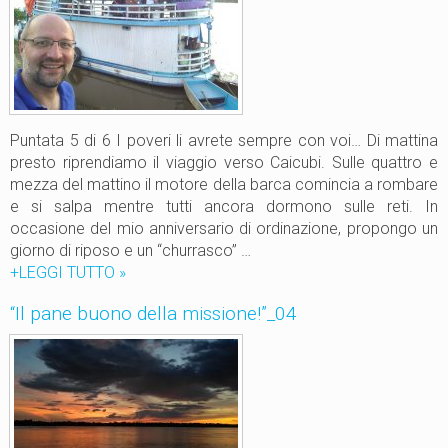
n
e
b
u
o
n
o
Puntata 5 di 6 I poveri li avrete sempre con voi… Di mattina
d
presto riprendiamo il viaggio verso Caicubi. Sulle quattro e
e
mezza del mattino il motore della barca comincia a rombare
l
e si salpa mentre tutti ancora dormono sulle reti. In
l
occasione del mio anniversario di ordinazione, propongo un
a
giorno di riposo e un “churrasco” …
m
+LEGGI TUTTO
“
»
i
I
“Il pane buono della missione!”_04
s
l
s
p
i
a
o
n
n
e
e
b
!