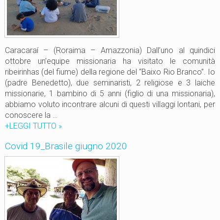
,
u
n
a
D
Caracaraí – (Roraima – Amazzonia) Dall’uno al quindici
i
ottobre un’equipe missionaria ha visitato le comunità
o
ribeirinhas (del fiume) della regione del “Baixo Rio Branco”. Io
c
(padre Benedetto), due seminaristi, 2 religiose e 3 laiche
e
missionarie, 1 bambino di 5 anni (figlio di una missionaria),
s
abbiamo voluto incontrare alcuni di questi villaggi lontani, per
i
conoscere la …
g
+LEGGI TUTTO
N
»
r
o
Covid 19_Brasile giugno 2020
a
t
n
i
d
z
e
i
c
e
o
d
m
a