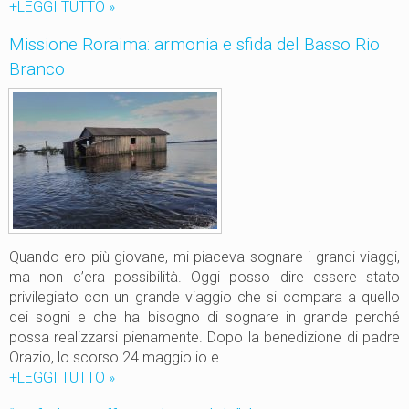
+LEGGI TUTTO
N
»
o
Missione Roraima: armonia e sfida del Basso Rio
t
Branco
i
z
i
e
d
a
R
o
r
a
Quando ero più giovane, mi piaceva sognare i grandi viaggi,
i
ma non c’era possibilità. Oggi posso dire essere stato
m
privilegiato con un grande viaggio che si compara a quello
a
dei sogni e che ha bisogno di sognare in grande perché
_
possa realizzarsi pienamente. Dopo la benedizione di padre
d
Orazio, lo scorso 24 maggio io e …
o
+LEGGI TUTTO
M
»
n
i
L