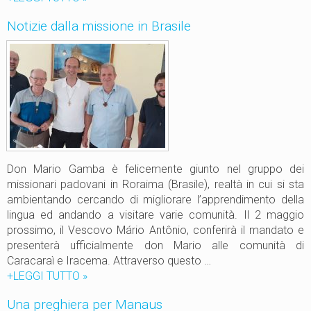
n
i
Notizie dalla missione in Brasile
z
s
a
i
f
t
r
a
o
p
n
a
t
s
i
t
e
o
r
r
Don Mario Gamba è felicemente giunto nel gruppo dei
e
a
missionari padovani in Roraima (Brasile), realtà in cui si sta
”
l
ambientando cercando di migliorare l’apprendimento della
e
lingua ed andando a visitare varie comunità. Il 2 maggio
i
prossimo, il Vescovo Mário Antônio, conferirà il mandato e
n
presenterà ufficialmente don Mario alle comunità di
B
Caracaraì e Iracema. Attraverso questo …
r
+LEGGI TUTTO
N
»
a
o
Una preghiera per Manaus
s
t