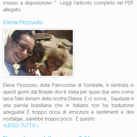
messo a disposizione…” Leggi l’articolo completo nel PDF
e
allegato.
z
u
Elena Pezzuolo
e
l
a
Elena Pezzuolo, della Parrocchia di Tombelle, è rientrata in
questi giorni dal Brasile dov’è stata per quasi due anni come
laica fidei donum della nostra Chiesa. E ci scrive… Saudade è
una parola brasiliana che in italiano non ha traduzione
adeguata! È troppo ricca di emozioni e sentimenti e dire
nostalgia…sarebbe troppo poco. É questo …
+LEGGI TUTTO
E
»
l