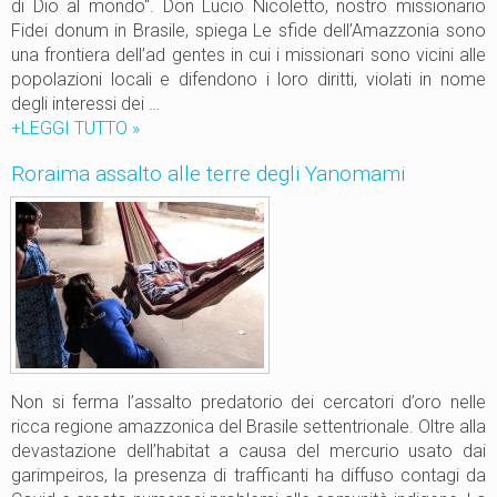
i
di Dio al mondo“. Don Lucio Nicoletto, nostro missionario
s
Fidei donum in Brasile, spiega Le sfide dell’Amazzonia sono
s
una frontiera dell’ad gentes in cui i missionari sono vicini alle
i
popolazioni locali e difendono i loro diritti, violati in nome
o
degli interessi dei …
n
+LEGGI TUTTO
M
»
e
i
Roraima assalto alle terre degli Yanomami
l
s
u
s
n
i
g
o
o
n
i
e
l
t
f
r
i
a
u
i
Non si ferma l’assalto predatorio dei cercatori d’oro nelle
m
g
ricca regione amazzonica del Brasile settentrionale. Oltre alla
e
a
devastazione dell’habitat a causa del mercurio usato dai
R
r
garimpeiros, la presenza di trafficanti ha diffuso contagi da
i
i