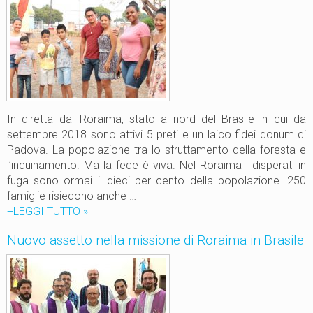
a
e
e
d
s
e
f
s
i
i
d
r
a
a
d
f
In diretta dal Roraima, stato a nord del Brasile in cui da
e
f
settembre 2018 sono attivi 5 preti e un laico fidei donum di
l
o
Padova. La popolazione tra lo sfruttamento della foresta e
B
r
l’inquinamento. Ma la fede è viva. Nel Roraima i disperati in
a
z
fuga sono ormai il dieci per cento della popolazione. 250
s
a
famiglie risiedono anche …
s
d
+LEGGI TUTTO
A
»
o
o
m
R
Nuovo assetto nella missione di Roraima in Brasile
n
a
i
a
z
o
n
z
B
d
o
r
o
n
a