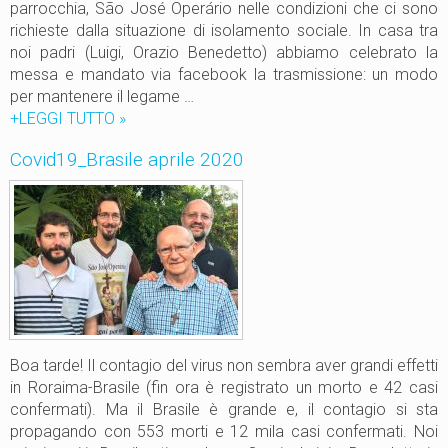
parrocchia, São José Operário nelle condizioni che ci sono
richieste dalla situazione di isolamento sociale. In casa tra
noi padri (Luigi, Orazio Benedetto) abbiamo celebrato la
messa e mandato via facebook la trasmissione: un modo
per mantenere il legame …
+LEGGI TUTTO
C
»
o
Covid19_Brasile aprile 2020
v
i
d
1
9
_
B
r
a
s
Boa tarde! Il contagio del virus non sembra aver grandi effetti
i
in Roraima-Brasile (fin ora è registrato un morto e 42 casi
l
confermati). Ma il Brasile è grande e, il contagio si sta
e
propagando con 553 morti e 12 mila casi confermati. Noi