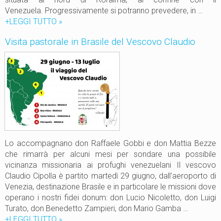
e
Venezuela. Progressivamente si potranno prevedere, in …
t
+LEGGI TUTTO
P
»
e
r
Visita pastorale in Brasile del Vescovo Claudio
r
o
r
g
e
e
d
t
e
t
g
o
l
“
i
m
Y
e
a
d
Lo accompagnano don Raffaele Gobbi e don Mattia Bezze
n
i
che rimarrà per alcuni mesi per sondare una possibile
o
c
vicinanza missionaria ai profughi venezuelani Il vescovo
m
i
Claudio Cipolla è partito martedì 29 giugno, dall’aeroporto di
a
n
Venezia, destinazione Brasile e in particolare le missioni dove
m
e
operano i nostri fidei donum: don Lucio Nicoletto, don Luigi
i
s
Turato, don Benedetto Zampieri, don Mario Gamba …
e
+LEGGI TUTTO
V
»