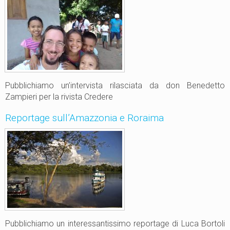
l
e
2
0
2
0
Pubblichiamo un’intervista rilasciata da don Benedetto
Zampieri per la rivista Credere
Reportage sull’Amazzonia e Roraima
Pubblichiamo un interessantissimo reportage di Luca Bortoli