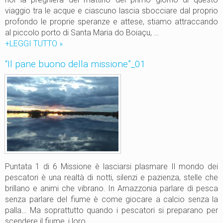
l
viaggio tra le acque e ciascuno lascia sbocciare dal proprio
l
profondo le proprie speranze e attese, stiamo attraccando
a
al piccolo porto di Santa Maria do Boiaçu, …
m
+LEGGI TUTTO
“
»
i
I
“Il pane buono della missione”_01
s
l
s
p
i
a
o
n
n
e
e
b
!
u
”
o
_
n
0
o
Puntata 1 di 6 Missione è lasciarsi plasmare Il mondo dei
3
d
pescatori è una realtà di notti, silenzi e pazienza, stelle che
e
brillano e animi che vibrano. In Amazzonia parlare di pesca
l
senza parlare del fiume è come giocare a calcio senza la
l
palla… Ma soprattutto quando i pescatori si preparano per
a
scendere il fiume, i loro …