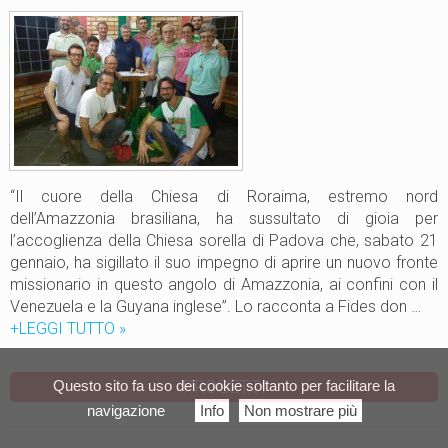
s
p
i
a
o
n
n
e
e
b
”
u
_
o
0
n
1
o
“Il cuore della Chiesa di Roraima, estremo nord
d
dell’Amazzonia brasiliana, ha sussultato di gioia per
e
l’accoglienza della Chiesa sorella di Padova che, sabato 21
l
gennaio, ha sigillato il suo impegno di aprire un nuovo fronte
l
missionario in questo angolo di Amazzonia, ai confini con il
a
Venezuela e la Guyana inglese”. Lo racconta a Fides don …
m
+LEGGI TUTTO
M
»
i
i
s
s
PROGETTI
Questo sito fa uso dei cookie soltanto per facilitare la
s
s
i
navigazione
Info
Non mostrare più
i
o
o