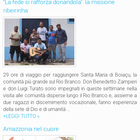
“La fede si rafforza donandola”: la missione
s
u
ribeirinha
s
c
i
i
o
o
n
e
R
o
r
a
i
29 ore di viaggio per raggiungere Santa Maria di Boiaçu, la
m
comunità più grande sul Rio Branco. Don Benedetto Zampieri
a
e don Luigi Turato sono impegnati in queste settimane nella
:
visita alle comunità disperse lungo il Rio Branco e, assieme a
a
due ragazzi in discernimento vocazionale, fanno esperienza
r
della sete di Dio e di umanità …
m
+LEGGI TUTTO
“
»
o
L
n
Amazzonia nel cuore
a
i
f