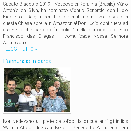
Sabato 3 agosto 2019 il Vescovo di Roraima (Brasile) Mário
Antônio da Silva, ha nominato Vicario Generale don Lucio
Nicoletto. Auguri don Lucio per il tuo nuovo servizio in
questa Chiesa sorella in Amazzonia! Don Lucio continuerà ad
essere anche parroco “in solido” nella parrocchia di Sao
Francisco das Chagas – comunidade Nossa Senhora
Aparecida e …
+LEGGI TUTTO
A
»
u
L’annuncio in barca
g
u
r
i
d
o
n
L
u
c
Non vedevano un prete cattolico da cinque anni gli indios
i
Waimiri Atroari di Xixau. Né don Benedetto Zampieri si era