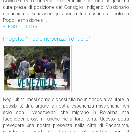
Covid e creato numerosi problemi alle comunità indigene. La
o
m
dura presa di posizione del Consiglio Indigeno Missionario
B
p
denuncia una situazione gravissima. Interessante articolo su
r
e
Popoli e missione di …
a
i
+LEGGI TUTTO
R
»
n
r
o
c
Progetto “medicine senza frontiere”
o
r
o
s
a
i
i
n
m
R
a
o
a
r
s
a
s
i
a
m
l
Negli ultimi mesi come diocesi stiamo iniziando a valutare la
a
t
possibilità di allargare la nostra esperienza missionaria non
o
solo con i venezuelani che migrano in Roraima, ma
a
facendoci prossimi anche nella loro terra. Questo potrà
l
prevedere una nostra presenza nella città di Pacaraima,
l
situata al nord di Roraima, al confine con il