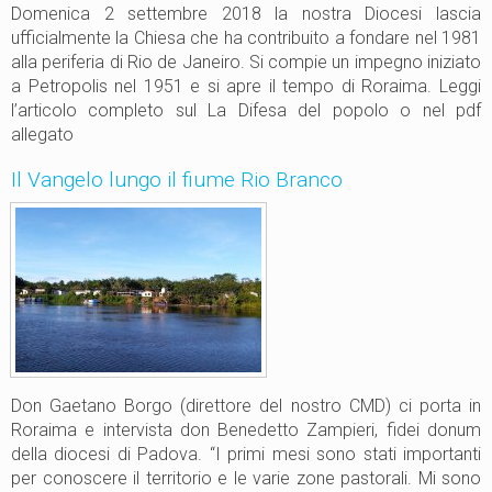
s
Domenica 2 settembre 2018 la nostra Diocesi lascia
i
s
ufficialmente la Chiesa che ha contribuito a fondare nel 1981
m
i
alla periferia di Rio de Janeiro. Si compie un impegno iniziato
a
o
a Petropolis nel 1951 e si apre il tempo di Roraima. Leggi
i
n
l’articolo completo sul La Difesa del popolo o nel pdf
n
e
allegato
B
c
r
i
Il Vangelo lungo il fiume Rio Branco
a
a
s
v
i
v
l
i
e
c
i
n
a
a
Don Gaetano Borgo (direttore del nostro CMD) ci porta in
l
Roraima e intervista don Benedetto Zampieri, fidei donum
V
della diocesi di Padova. “I primi mesi sono stati importanti
e
per conoscere il territorio e le varie zone pastorali. Mi sono
n