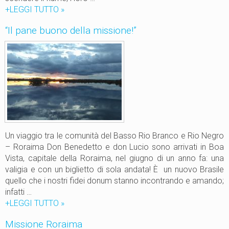
m
+LEGGI TUTTO
“
»
i
I
“Il pane buono della missione!”
s
l
s
p
i
a
o
n
n
e
e
b
!
u
”
o
_
n
0
o
Un viaggio tra le comunità del Basso Rio Branco e Rio Negro
2
d
– Roraima Don Benedetto e don Lucio sono arrivati in Boa
e
Vista, capitale della Roraima, nel giugno di un anno fa: una
l
valigia e con un biglietto di sola andata! È un nuovo Brasile
l
quello che i nostri fidei donum stanno incontrando e amando;
a
infatti …
m
+LEGGI TUTTO
“
»
i
I
Missione Roraima
s
l