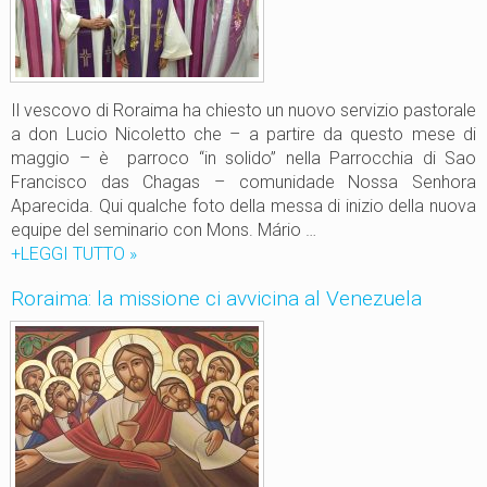
l
i
n
a
a
c
”
n
o
:
e
l
l
Il vescovo di Roraima ha chiesto un nuovo servizio pastorale
a
c
a don Lucio Nicoletto che – a partire da questo mese di
m
u
maggio – è parroco “in solido” nella Parrocchia di Sao
i
o
Francisco das Chagas – comunidade Nossa Senhora
s
r
Aparecida. Qui qualche foto della messa di inizio della nuova
s
e
equipe del seminario con Mons. Mário …
i
+LEGGI TUTTO
N
»
o
u
n
Roraima: la missione ci avvicina al Venezuela
o
e
v
r
o
i
a
b
s
e
s
i
e
r
t
i