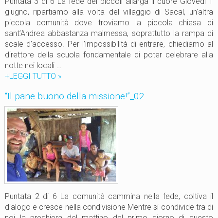
Puntata 3 di 6 La fede dei piccoli allarga il cuore Giovedì 1
5
d
giugno, ripartiamo alla volta del villaggio di Sacaí, un’altra
e
piccola comunità dove troviamo la piccola chiesa di
l
sant’Andrea abbastanza malmessa, soprattutto la rampa di
l
scale d’accesso. Per l’impossibilità di entrare, chiediamo al
a
direttore della scuola fondamentale di poter celebrare alla
m
notte nei locali …
i
+LEGGI TUTTO
“
»
s
I
“Il pane buono della missione!”_02
s
l
i
p
o
a
n
n
e
e
!
b
”
u
_
o
0
n
4
o
Puntata 2 di 6 La comunità cammina nella fede, coltiva il
d
dialogo e cresce nella condivisione Mentre si condivide tra di
e
noi la preghiera del mattino del primo giorno di questo