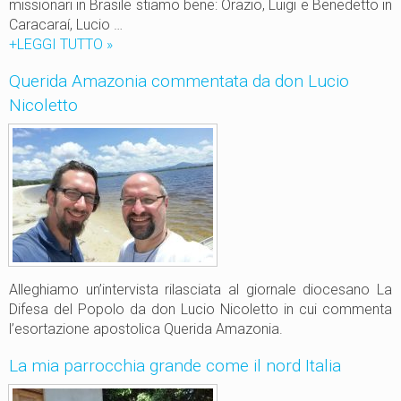
m
missionari in Brasile stiamo bene: Orazio, Luigi e Benedetto in
a
Caracaraí, Lucio …
g
+LEGGI TUTTO
C
»
g
o
Querida Amazonia commentata da don Lucio
i
v
o
Nicoletto
i
2
d
0
1
2
9
0
_
B
r
a
s
i
Alleghiamo un’intervista rilasciata al giornale diocesano La
l
Difesa del Popolo da don Lucio Nicoletto in cui commenta
e
l’esortazione apostolica Querida Amazonia.
a
p
La mia parrocchia grande come il nord Italia
r
i