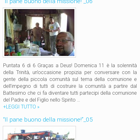
“Il pane buono della missione!”_06
e
n
a
P
e
z
z
u
o
l
Puntata 6 di 6 Graças a Deus! Domenica 11 è la solennità
o
della Trinità, un’occasione propizia per conversare con la
gente della piccola comunità sul tema della comunione e
dell’impegno di tutti di costruire la comunità a partire dal
Battesimo che ci fa diventare tutti partecipi della comunione
del Padre e del Figlio nello Spirito …
+LEGGI TUTTO
“
»
I
“Il pane buono della missione!”_05
l
p
a