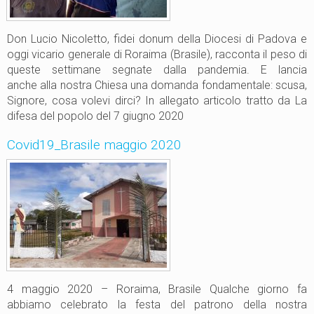
e
l
u
“
n
B
Don Lucio Nicoletto, fidei donum della Diocesi di Padova e
o
a
oggi vicario generale di Roraima (Brasile), racconta il peso di
S
i
queste settimane segnate dalla pandemia. E lancia
t
x
anche alla nostra Chiesa una domanda fondamentale: scusa,
a
o
Signore, cosa volevi dirci? In allegato articolo tratto da La
t
R
difesa del popolo del 7 giugno 2020
o
i
Covid19_Brasile maggio 2020
o
B
r
a
n
c
o
”
4 maggio 2020 – Roraima, Brasile Qualche giorno fa
abbiamo celebrato la festa del patrono della nostra