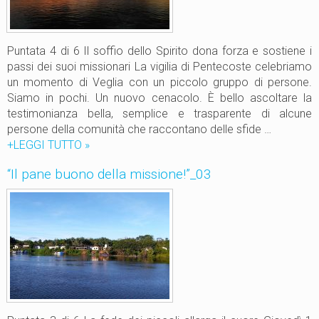
u
”
o
_
n
0
o
Puntata 4 di 6 Il soffio dello Spirito dona forza e sostiene i
6
d
passi dei suoi missionari La vigilia di Pentecoste celebriamo
e
un momento di Veglia con un piccolo gruppo di persone.
l
Siamo in pochi. Un nuovo cenacolo. È bello ascoltare la
l
testimonianza bella, semplice e trasparente di alcune
a
persone della comunità che raccontano delle sfide …
m
+LEGGI TUTTO
“
»
i
I
“Il pane buono della missione!”_03
s
l
s
p
i
a
o
n
n
e
e
b
!
u
”
o
_
n
0
o