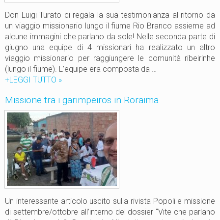
Don Luigi Turato ci regala la sua testimonianza al ritorno da
un viaggio missionario lungo il fiume Rio Branco assieme ad
alcune immagini che parlano da sole! Nelle seconda parte di
giugno una equipe di 4 missionari ha realizzato un altro
viaggio missionario per raggiungere le comunità ribeirinhe
(lungo il fiume). L’equipe era composta da …
+LEGGI TUTTO
N
»
o
Missione tra i garimpeiros in Roraima
t
i
z
i
e
d
a
l
l
a
Un interessante articolo uscito sulla rivista Popoli e missione
m
di settembre/ottobre all’interno del dossier “Vite che parlano