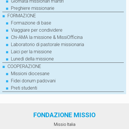
■
Giornata missionari martiri
■
Preghiere missionarie
■
FORMAZIONE
■
Formazione di base
■
Viaggiare per condividere
■
Chi-AMA la missione & MissiOfficina
■
Laboratorio di pastorale missionaria
■
Laici per la missione
■
Lunedì della missione
■
COOPERAZIONE
■
Missioni diocesane
■
Fidei donum padovani
■
Preti studenti
FONDAZIONE MISSIO
Missio Italia