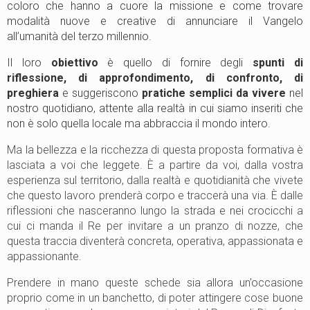
coloro che hanno a cuore la missione e come trovare
modalità nuove e creative di annunciare il Vangelo
all’umanità del terzo millennio.
Il loro
obiettivo
è quello di fornire degli
spunti di
riflessione, di approfondimento, di confronto, di
preghiera
e suggeriscono
pratiche semplici da vivere
nel
nostro quotidiano, attente alla realtà in cui siamo inseriti che
non è solo quella locale ma abbraccia il mondo intero.
Ma la bellezza e la ricchezza di questa proposta formativa è
lasciata a voi che leggete. È a partire da voi, dalla vostra
esperienza sul territorio, dalla realtà e quotidianità che vivete
che questo lavoro prenderà corpo e traccerà una via. È dalle
riflessioni che nasceranno lungo la strada e nei crocicchi a
cui ci manda il Re per invitare a un pranzo di nozze, che
questa traccia diventerà concreta, operativa, appassionata e
appassionante.
Prendere in mano queste schede sia allora un’occasione
proprio come in un banchetto, di poter attingere cose buone