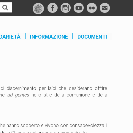
f
I
Y
F
M
a
n
o
l
a
c
s
u
i
i
e
t
t
c
l
DARIETÀ
INFORMAZIONE
DOCUMENTI
b
a
u
k
o
g
b
r
o
r
e
k
a
m
di discernimento per laici che desiderano offrire
ione
ad gentes
nello stile della comunione e della
e che hanno scoperto e vivono con consapevolezza il
 della Chiesa e nel proprio ambiente di vita;