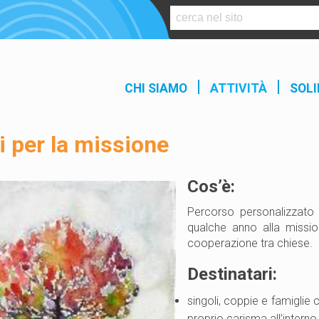
S
k
i
p
t
CHI SIAMO
ATTIVITÀ
SOLI
o
c
o
i per la missione
n
t
e
Cos’è:
n
Percorso personalizzato 
t
qualche anno alla miss
cooperazione tra chiese.
Destinatari:
singoli, coppie e famigli
proprio carisma all’interno