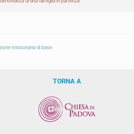
timonianza di una famiglia in partenza
one missionaria di base
TORNA A