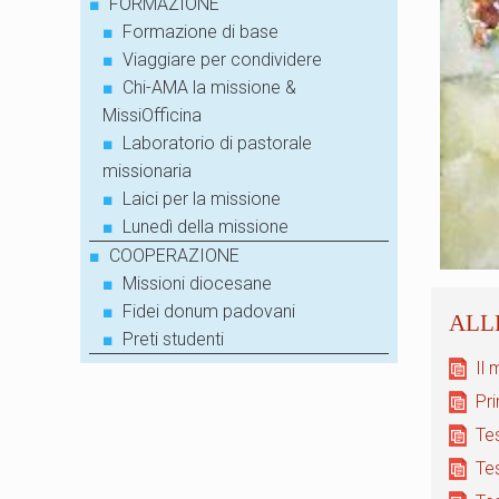
■
FORMAZIONE
■
Formazione di base
■
Viaggiare per condividere
■
Chi-AMA la missione &
MissiOfficina
■
Laboratorio di pastorale
missionaria
■
Laici per la missione
■
Lunedì della missione
■
COOPERAZIONE
■
Missioni diocesane
■
Fidei donum padovani
■
Preti studenti
Il 
Pri
Te
Tes