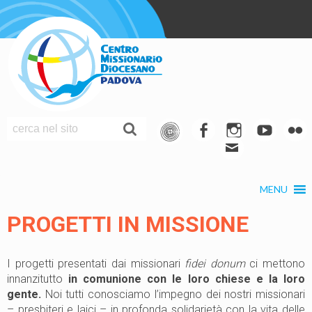
S
k
i
p
t
o
c
o
f
I
Y
F
n
M
a
n
o
l
t
a
c
s
u
i
e
MENU
i
e
t
t
c
n
t
l
b
a
u
k
PROGETTI IN MISSIONE
o
g
b
r
o
r
e
I progetti presentati dai missionari
fidei donum
ci mettono
k
a
innanzitutto
in comunione con le loro chiese e la loro
m
gente.
Noi tutti conosciamo l’impegno dei nostri missionari
– presbiteri e laici – in profonda solidarietà con la vita delle