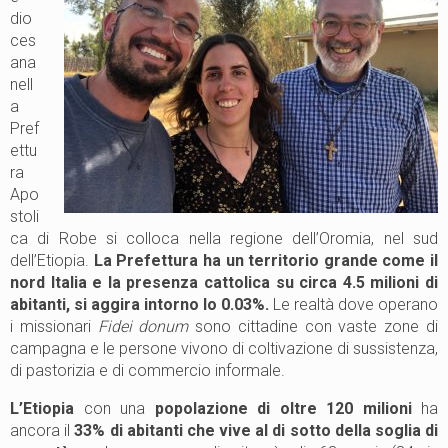
dio
ces
ana
nell
a
Pref
ettu
ra
Apo
stoli
ca di Robe si colloca nella regione dell’Oromia, nel sud
dell’Etiopia.
La Prefettura ha un territorio grande come il
nord Italia e la presenza cattolica su circa 4.5 milioni di
abitanti, si aggira intorno lo 0.03%.
Le realtà dove operano
i missionari
Fidei donum
sono cittadine con vaste zone di
campagna e le persone vivono di coltivazione di sussistenza,
di pastorizia e di commercio informale.
L’Etiopia
con una
popolazione di oltre 120 milioni
ha
ancora il
33% di abitanti che vive al di sotto della soglia di