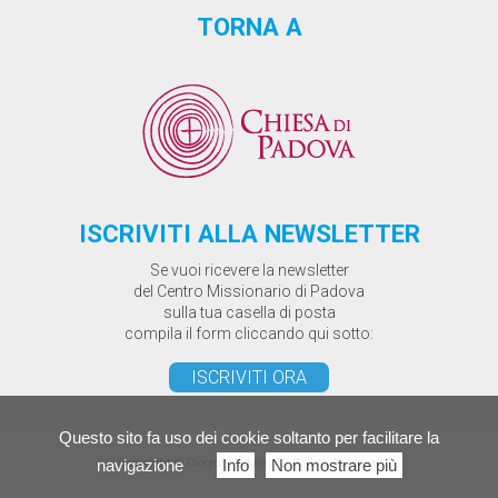
TORNA A
ISCRIVITI ALLA NEWSLETTER
Se vuoi ricevere la newsletter
del Centro Missionario di Padova
sulla tua casella di posta
compila il form cliccando qui sotto:
ISCRIVITI ORA
Questo sito fa uso dei cookie soltanto per facilitare la
Copyright ©
Diocesi Padova
. All Rights Reserved
navigazione
Info
Non mostrare più