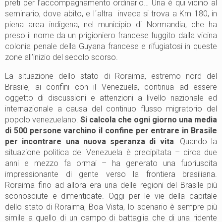
preti per l’accompagnamento ordinario… Una è qui vicino al
seminario, dove abito, e l´altra invece si trova a Km 180, in
piena area indigena, nel municipio di Normandia, che ha
preso il nome da un prigioniero francese fuggito dalla vicina
colonia penale della Guyana francese e rifugiatosi in queste
zone all’inizio del secolo scorso.
La situazione dello stato di Roraima, estremo nord del
Brasile, ai confini con il Venezuela, continua ad essere
oggetto di discussioni e attenzioni a livello nazionale ed
internazionale a causa del continuo flusso migratorio del
popolo venezuelano.
Si calcola che ogni giorno una media
di 500 persone varchino il confine per entrare in Brasile
per incontrare una nuova speranza di vita
. Quando la
situazione politica del Venezuela è precipitata – circa due
anni e mezzo fa ormai – ha generato una fuoriuscita
impressionante di gente verso la frontiera brasiliana.
Roraima fino ad allora era una delle regioni del Brasile più
sconosciute e dimenticate. Oggi per le vie della capitale
dello stato di Roraima, Boa Vista, lo scenario è sempre più
simile a quello di un campo di battaglia che di una ridente