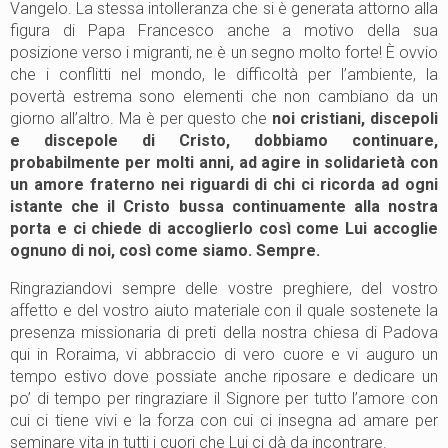
Vangelo. La stessa intolleranza che si è generata attorno alla
figura di Papa Francesco anche a motivo della sua
posizione verso i migranti, ne è un segno molto forte! È ovvio
che i conflitti nel mondo, le difficoltà per l’ambiente, la
povertà estrema sono elementi che non cambiano da un
giorno all’altro. Ma è per questo che
noi cristiani, discepoli
e discepole di Cristo, dobbiamo continuare,
probabilmente per molti anni, ad agire in solidarietà con
un amore fraterno nei riguardi di chi ci ricorda ad ogni
istante che il Cristo bussa continuamente alla nostra
porta e ci chiede di accoglierlo così come Lui accoglie
ognuno di noi, così come siamo. Sempre.
Ringraziandovi sempre delle vostre preghiere, del vostro
affetto e del vostro aiuto materiale con il quale sostenete la
presenza missionaria di preti della nostra chiesa di Padova
qui in Roraima, vi abbraccio di vero cuore e vi auguro un
tempo estivo dove possiate anche riposare e dedicare un
po’ di tempo per ringraziare il Signore per tutto l’amore con
cui ci tiene vivi e la forza con cui ci insegna ad amare per
seminare vita in tutti i cuori che Lui ci dà da incontrare.