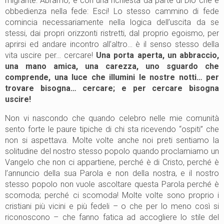
migrante: Abramo, e con una richiesta da parte di Dio che è
obbedienza nella fede: Esci! Lo stesso cammino di fede
comincia necessariamente nella logica dell’uscita da se
stessi, dai propri orizzonti ristretti, dal proprio egoismo, per
aprirsi ed andare incontro all’altro… è il senso stesso della
vita uscire per… cercare!
Una porta aperta, un abbraccio,
una mano amica, una carezza, uno sguardo che
comprende, una luce che illumini le nostre notti… per
trovare bisogna… cercare; e per cercare bisogna
uscire!
Non vi nascondo che quando celebro nelle mie comunità
sento forte le paure tipiche di chi sta ricevendo “ospiti” che
non si aspettava. Molte volte anche noi preti sentiamo la
solitudine del nostro stesso popolo quando proclamiamo un
Vangelo che non ci appartiene, perché è di Cristo, perché è
l’annuncio della sua Parola e non della nostra, e il nostro
stesso popolo non vuole ascoltare questa Parola perché è
scomoda; perché ci scomoda! Molte volte sono proprio i
cristiani più vicini e più fedeli – o che per lo meno così si
riconoscono – che fanno fatica ad accogliere lo stile del