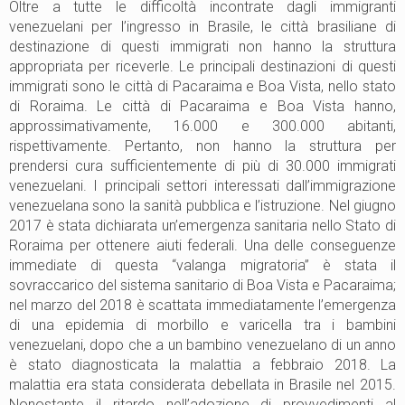
Oltre a tutte le difficoltà incontrate dagli immigranti
venezuelani per l’ingresso in Brasile, le città brasiliane di
destinazione di questi immigrati non hanno la struttura
appropriata per riceverle. Le principali destinazioni di questi
immigrati sono le città di Pacaraima e Boa Vista, nello stato
di Roraima. Le città di Pacaraima e Boa Vista hanno,
approssimativamente, 16.000 e 300.000 abitanti,
rispettivamente. Pertanto, non hanno la struttura per
prendersi cura sufficientemente di più di 30.000 immigrati
venezuelani. I principali settori interessati dall’immigrazione
venezuelana sono la sanità pubblica e l’istruzione.
Nel giugno
2017 è stata dichiarata un’emergenza sanitaria nello Stato di
Roraima per ottenere aiuti federali. Una delle conseguenze
immediate di questa “valanga migratoria” è stata il
sovraccarico del sistema sanitario di Boa Vista e Pacaraima;
nel marzo del 2018 è scattata immediatamente l’emergenza
di una epidemia di morbillo e varicella tra i bambini
venezuelani, dopo che a un bambino venezuelano di un anno
è stato diagnosticata la malattia a febbraio 2018. La
malattia era stata considerata debellata in Brasile nel 2015.
Nonostante il ritardo nell’adozione di provvedimenti al