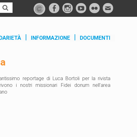
f
I
Y
F
M
a
n
o
l
a
c
s
u
i
i
e
t
t
c
l
DARIETÀ
INFORMAZIONE
DOCUMENTI
b
a
u
k
o
g
b
r
ma
o
r
e
k
a
m
ntissimo reportage di Luca Bortoli per la rivista
ivono i nostri missionari Fidei donum nell’area
rano