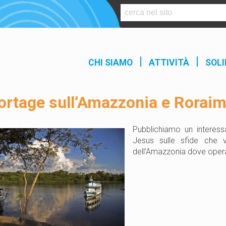
S
k
i
p
t
CHI SIAMO
ATTIVITÀ
SOLI
o
c
o
ortage sull’Amazzonia e Rorai
n
t
e
Pubblichiamo un interessa
n
Jesus sulle sfide che v
t
dell’Amazzonia dove ope