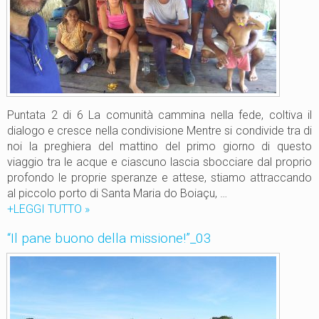
n
o
d
e
l
l
a
m
Puntata 2 di 6 La comunità cammina nella fede, coltiva il
i
dialogo e cresce nella condivisione Mentre si condivide tra di
s
noi la preghiera del mattino del primo giorno di questo
s
viaggio tra le acque e ciascuno lascia sbocciare dal proprio
i
profondo le proprie speranze e attese, stiamo attraccando
o
al piccolo porto di Santa Maria do Boiaçu, …
n
+LEGGI TUTTO
“
»
e
I
“Il pane buono della missione!”_03
”
l
_
p
0
a
1
n
e
b