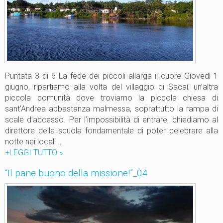
u
o
n
o
d
e
Puntata 3 di 6 La fede dei piccoli allarga il cuore Giovedì 1
l
giugno, ripartiamo alla volta del villaggio di Sacaí, un’altra
l
piccola comunità dove troviamo la piccola chiesa di
a
sant’Andrea abbastanza malmessa, soprattutto la rampa di
m
scale d’accesso. Per l’impossibilità di entrare, chiediamo al
i
direttore della scuola fondamentale di poter celebrare alla
s
notte nei locali …
s
+LEGGI TUTTO
“
»
i
I
o
“Il pane buono della missione!”_04
l
n
p
e
a
!
n
”
e
_