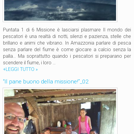
Puntata 1 di 6 Missione è lasciarsi plasmare Il mondo dei
pescatori è una realtà di notti, silenzi e pazienza, stelle che
brillano e animi che vibrano. In Amazzonia parlare di pesca
senza parlare del fiume è come giocare a calcio senza la
palla… Ma soprattutto quando i pescatori si preparano per
scendere il fiume, i loro …
+LEGGI TUTTO
“
»
I
“Il pane buono della missione!”_02
l
p
a
n
e
b
u
o