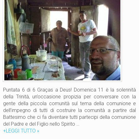
0
n
4
e
b
u
o
n
o
d
e
l
l
a
m
Puntata 6 di 6 Graças a Deus! Domenica 11 è la solennità
i
della Trinità, un’occasione propizia per conversare con la
s
gente della piccola comunità sul tema della comunione e
s
dell’impegno di tutti di costruire la comunità a partire dal
i
Battesimo che ci fa diventare tutti partecipi della comunione
o
del Padre e del Figlio nello Spirito …
n
+LEGGI TUTTO
“
»
e
I