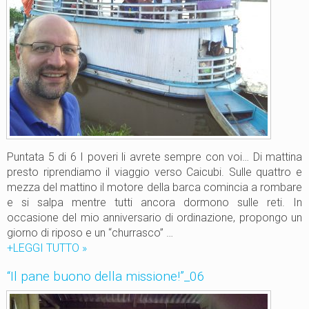
b
_
u
0
o
3
n
o
d
e
l
l
a
m
Puntata 5 di 6 I poveri li avrete sempre con voi… Di mattina
i
presto riprendiamo il viaggio verso Caicubi. Sulle quattro e
s
mezza del mattino il motore della barca comincia a rombare
s
e si salpa mentre tutti ancora dormono sulle reti. In
i
occasione del mio anniversario di ordinazione, propongo un
o
giorno di riposo e un “churrasco” …
n
+LEGGI TUTTO
“
»
e
I
“Il pane buono della missione!”_06
!
l
”
p
_
a