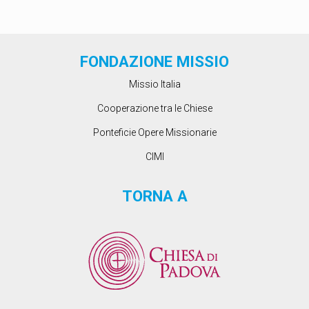
!
l
”
p
_
a
0
n
FONDAZIONE MISSIO
5
e
Missio Italia
b
u
Cooperazione tra le Chiese
o
n
Ponteficie Opere Missionarie
o
CIMI
d
e
TORNA A
l
l
a
m
i
s
s
i