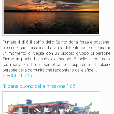
b
0
u
2
o
n
o
d
e
Puntata 4 di 6 Il soffio dello Spirito dona forza e sostiene i
l
passi dei suoi missionari La vigilia di Pentecoste celebriamo
l
un momento di Veglia con un piccolo gruppo di persone.
a
Siamo in pochi. Un nuovo cenacolo. È bello ascoltare la
m
testimonianza bella, semplice e trasparente di alcune
i
persone della comunità che raccontano delle sfide …
s
+LEGGI TUTTO
“
»
s
I
i
“Il pane buono della missione!”_05
l
o
p
n
a
e
n
!
e
”