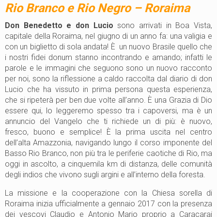
Rio Branco e Rio Negro – Roraima
Don Benedetto e don Lucio
sono arrivati in Boa Vista,
capitale della Roraima, nel giugno di un anno fa: una valigia e
con un biglietto di sola andata! È un nuovo Brasile quello che
i nostri fidei donum stanno incontrando e amando; infatti le
parole e le immagini che seguono sono un nuovo racconto
per noi, sono la riflessione a caldo raccolta dal diario di don
Lucio che ha vissuto in prima persona questa esperienza,
che si ripeterà per ben due volte all’anno. È una Grazia di Dio
essere qui, lo leggeremo spesso tra i capoversi, ma è un
annuncio del Vangelo che ti richiede un di più: è nuovo,
fresco, buono e semplice! È la prima uscita nel centro
dell’alta Amazzonia, navigando lungo il corso imponente del
Basso Rio Branco, non più tra le periferie caotiche di Rio, ma
oggi in ascolto, a cinquemila km di distanza, delle comunità
degli indios che vivono sugli argini e all’interno della foresta.
La missione e la cooperazione con la Chiesa sorella di
Roraima inizia ufficialmente a gennaio 2017 con la presenza
dei vescovi Claudio e Antonio Mario proprio a Caracarai