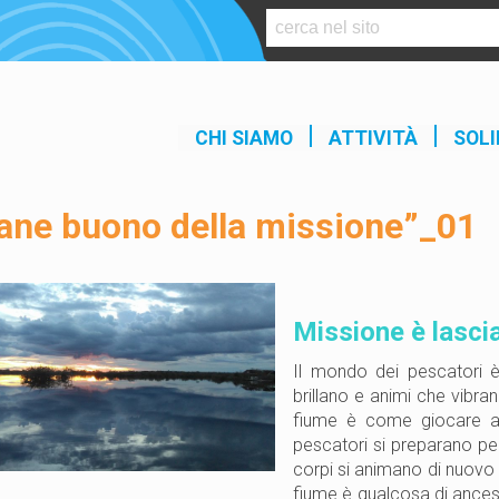
S
k
i
p
t
CHI SIAMO
ATTIVITÀ
SOLI
o
c
o
pane buono della missione”_01
n
t
e
n
Missione è lasci
t
Il mondo dei pescatori è 
brillano e animi che vibra
fiume è come giocare a 
pescatori si preparano per 
corpi si animano di nuovo v
fiume è qualcosa di ancest