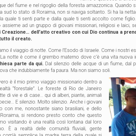
que del fiume e nel rigoglio della foresta amazzonica. Quando si
a sud lo stato di Roraima, non si naviga soltanto. Si ha la ne
la quale ti senti parte e dalla quale ti senti accolto come figlio
o assieme ad un gruppo di giovani missionari, religiosi e laici
i Creazione… dell’atto creativo con cui Dio continua a pren
tutto il creato.
mo il viaggio di notte. Come l’Esodo di Israele. Come i nostri eso
 La notte è come il grembo materno dove c’è una vita nuova 
hiesa parte da qui.
Dal silenzio delle acque di un fiume, dal
uova che indubbiamente fa paura. Ma non siamo soli.
l vero è il mio primo viaggio missionario dentro a
ealtà “forestale”. Le foreste di Rio de Janeiro
te di vie e di case… qui di alberi, piante, animali
pecie… E silenzio. Molto silenzio. Anche i giovani
 con me, nonostante siano brasiliani, e dello
 Roraima, si rendono presto conto che questo
mo visitando è una realtà così lontana dal loro
no. È a realtà delle comunità fluviali, gente
 com’è semplice la madre terra della quale si