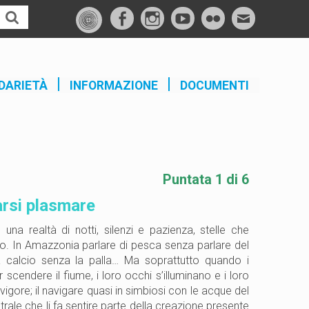
f
I
Y
F
M
a
n
o
l
a
c
s
u
i
i
e
t
t
c
l
DARIETÀ
INFORMAZIONE
DOCUMENTI
b
a
u
k
o
g
b
r
o
r
e
k
a
m
Puntata 1 di 6
arsi plasmare
una realtà di notti, silenzi e pazienza, stelle che
no. In Amazzonia parlare di pesca senza parlare del
calcio senza la palla… Ma soprattutto quando i
scendere il fiume, i loro occhi s’illuminano e i loro
igore; il navigare quasi in simbiosi con le acque del
rale che li fa sentire parte della creazione presente