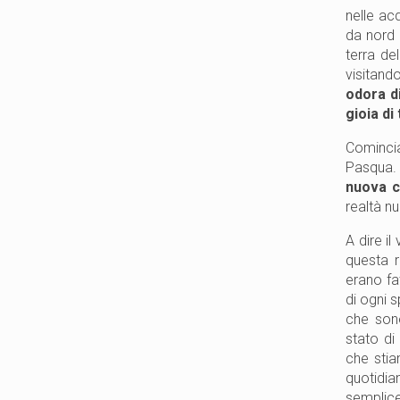
nelle ac
da nord 
terra del
visitand
odora d
gioia di 
Comincia
Pasqua.
nuova c
realtà n
A dire i
questa r
erano fat
di ogni s
che sono
stato di
che stia
quotidia
semplice