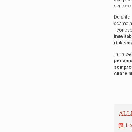
sentono f
Durante
scambia
conosce
inevita
riplasma
In fin de
per amo
sempre 
cuore n
Il