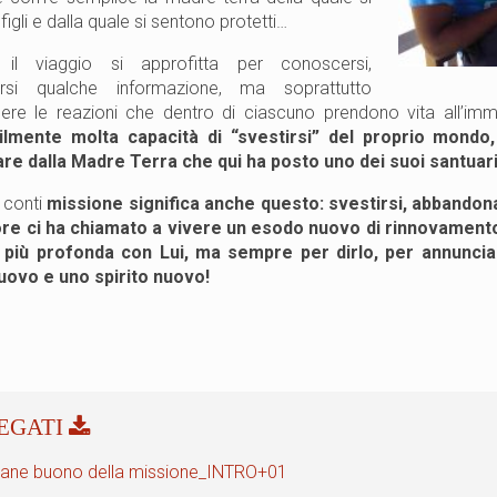
igli e dalla quale si sentono protetti…
 il viaggio si approfitta per conoscersi,
rsi qualche informazione, ma soprattutto
re le reazioni che dentro di ciascuno prendono vita all’im
bilmente molta capacità di “svestirsi” del proprio mondo
re dalla Madre Terra che qui ha posto uno dei suoi santuari p
i conti
missione significa anche questo: svestirsi, abbandonar
re ci ha chiamato a vivere un esodo nuovo di rinnovamento p
più profonda con Lui, ma sempre per dirlo, per annunciar
uovo e uno spirito nuovo!
 pane buono della missione_INTRO+01