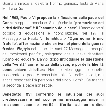
Giornata invece si celebra il primo gennaio, festa di Maria
Madre di Dio.
Nel 1968, Paolo VI propose la riflessione sulla pace del
Concilio
appena concluso. Spiegò che
la “promozione dei
diritti dell’uomo” è il “cammino della pace
”. L’anno dopo si
occupò di educazione e riconciliazione. Nel 1971 il
Messaggio di Paolo VI fu intitolato
“Ogni uomo è mio
fratello”
,
affermazione che arriva nel pieno della guerra
fredda. Wojtyla
nel primo del suoi 27 Messaggi si occupò
dei movimenti pacifisti, spiegando che si deve rispettare
l’uomo ed educare. L’anno dopo
introdusse la questione
della “verità” come forza della pace, e poi della libertà
come chiave di lettura.
Nei suoi Messaggi un concetto
nricorrente: la pace è conquista collettiva delle nazioni, ma
anche responsabilità personale dei singoli uomini. Se manca
la seconda la pace non regge.
Benedetto XVI confermò le intuizioni dei suoi
predecessori e nel suo primo messaggio mise in
relazione pace e verità, riferita ad un ordine