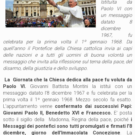
Istituita da
Paolo VI con
un messaggio
datato 8
dicembre
1967, fu
celebrata per la prima volta il 1º gennaio 1968. Da
quell’anno il Pontefice della Chiesa cattolica invia ai capi
delle nazioni e a tutti gli uomini di buona volontà un
messaggio che invita alla riflessione sul tema della pace, del
disarmo, della giustizia e dello sviluppo.
La Giornata che la Chiesa dedica alla pace fu voluta da
Paolo VI.
Giovanni Battista Montini la istituì con un
messaggio datato l’8 dicembre 1967 e fu celebrata per la
prima volta il 1º gennaio 1968. Mezzo secolo fa esatto.
L’appuntamento venne
confermato dai successivi Papi:
Giovanni Paolo II, Benedetto XVI e Francesco.
E’ posta
sotto il sigillo della Madonna, Regina della pace, poiché
i
Messaggi dei pontefici sono tutti promulgati e firmati l’8
dicembre, giorno dell’Immacolata Concezione
. La