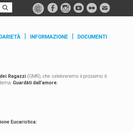
f
I
Y
F
M
a
n
o
l
a
c
s
u
i
i
e
t
t
c
l
DARIETÀ
INFORMAZIONE
DOCUMENTI
b
a
u
k
o
g
b
r
o
r
e
k
a
m
 dei Ragazzi
(GMR), che celebreremo il prossimo 6
 tema:
Guardàti dall’amore.
ione Eucaristica: