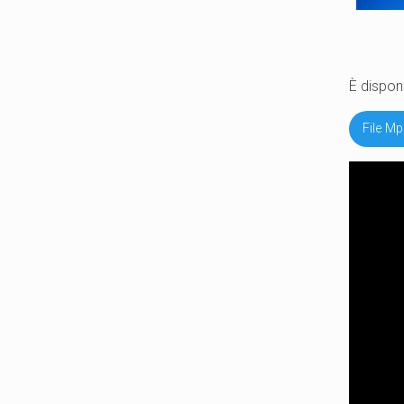
È disponi
File M