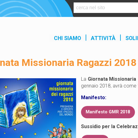
S
k
i
p
t
CHI SIAMO
ATTIVITÀ
SOLI
o
c
o
rnata Missionaria Ragazzi 2018
n
t
e
La
Giornata Missionaria
n
gennaio 2018, avrà come
t
Manifesto:
Manifesto GMR 2018
Sussidio per la Celebraz