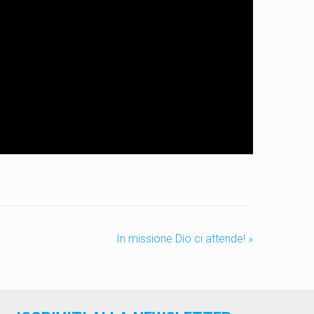
In missione Dio ci attende!
»