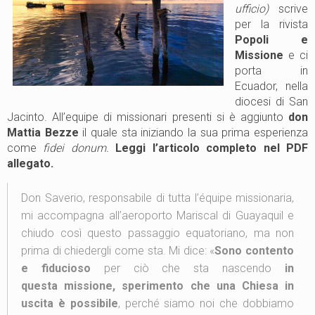
ufficio)
scrive
per la rivista
Popoli e
Missione
e ci
porta in
Ecuador, nella
diocesi di San
Jacinto. All’equipe di missionari presenti si è aggiunto
don
Mattia Bezze
il quale sta iniziando la sua prima esperienza
come
fidei donum.
Leggi l’articolo completo nel PDF
allegato.
Don Saverio, responsabile di tutta l’équipe missionaria,
mi accompagna all’aeroporto Mariscal di Guayaquil e
chiudo così questo passaggio equatoriano, ma non
prima di chiedergli come sta. Mi dice: «
Sono contento
e fiducioso
per ciò che sta nascendo
in
questa missione, sperimento che una Chiesa in
uscita è possibile
, perché siamo noi che dobbiamo