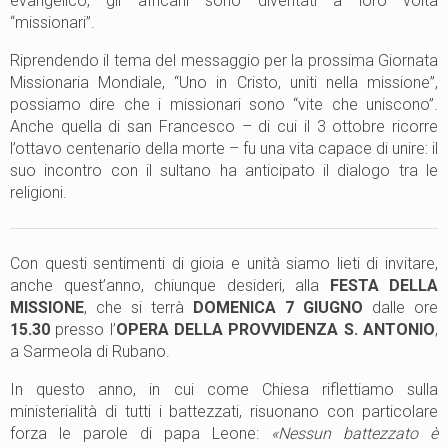
evangelico, gli africani sono diventati a loro volta
“missionari”.
Riprendendo il tema del messaggio per la prossima Giornata
Missionaria Mondiale, “Uno in Cristo, uniti nella missione”,
possiamo dire che i missionari sono “vite che uniscono”.
Anche quella di san Francesco – di cui il 3 ottobre ricorre
l’ottavo centenario della morte – fu una vita capace di unire: il
suo incontro con il sultano ha anticipato il dialogo tra le
religioni.
Con questi sentimenti di gioia e unità siamo lieti di invitare,
anche quest’anno,
chiunque desideri, alla
FESTA DELLA
MISSIONE
, che si terrà
DOMENICA 7 GIUGNO
dalle ore
15.30
presso l’
OPERA DELLA PROVVIDENZA S. ANTONIO
,
a Sarmeola di Rubano.
In questo anno, in cui come Chiesa riflettiamo sulla
ministerialità di tutti i battezzati, risuonano con particolare
forza le parole di papa Leone:
«Nessun battezzato è