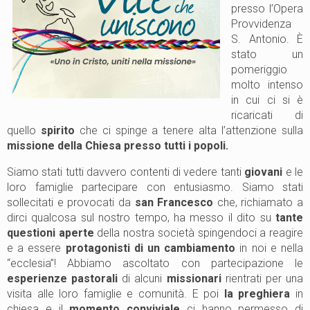
presso l’Opera
Provvidenza
S. Antonio. È
stato un
pomeriggio
molto intenso
in cui ci si è
ricaricati di
quello
spirito
che ci spinge a tenere alta l’attenzione sulla
missione della Chiesa presso tutti i popoli.
Siamo stati tutti davvero contenti di vedere tanti
giovani
e le
loro famiglie partecipare con entusiasmo. Siamo stati
sollecitati e provocati da
san Francesco
che, richiamato a
dirci qualcosa sul nostro tempo, ha messo il dito su
tante
questioni aperte
della nostra società spingendoci a reagire
e a essere
protagonisti di un cambiamento
in noi e nella
“ecclesia”! Abbiamo ascoltato con partecipazione le
esperienze pastorali
di alcuni
missionari
rientrati per una
visita alle loro famiglie e comunità. E poi
la preghiera
in
chiesa e il
momento conviviale
ci hanno permesso di