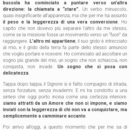
bussola ha cominciato a puntare verso un’altra
direzione: la chiamata a “stare”.
Un verbo minuscolo,
quasi insignificante all’apparenza, ma che per me ha assunto
il peso e la leggerezza di una vera conversione
. Ho
capito che non dovevo più separare l’altro da me stesso,
come se la missione fosse un movimento verso un “fuori” da
raggiungere.
L’altro mi appartiene
, il suo grido è intrecciato
al mio, e il grido della terra fa parte dello stesso annuncio
che voglio portare e ricevere. Ho cominciato ad ascoltare un
sogno più grande del mio, un sogno che non schiaccia, non
conquista, non invade.
Un sogno che si posa con
delicatezza
.
Tappa dopo tappa, il Signore si è fatto compagno di strada,
senza forzature, senza invadermi. E mi ha condotto a una
sintesi che oggi porto incisa come una certezza interiore:
siamo attratti da un Amore che non si impone, e siamo
inviati con la leggerezza di chi non va a conquistare, ma
semplicemente a camminare accanto
.
Poi arrivo all’oggi, a questo momento che per me sa di