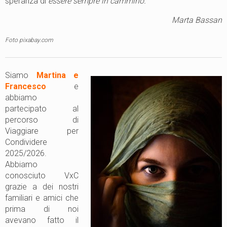
speranza di
essere sempre in cammino.
Marta Bassan
Foto pixabay.com
Siamo
Martina e
Francesco
e
abbiamo
partecipato al
percorso di
Viaggiare per
Condividere
2025/2026.
Abbiamo
conosciuto VxC
grazie a dei nostri
familiari e amici che
prima di noi
avevano fatto il