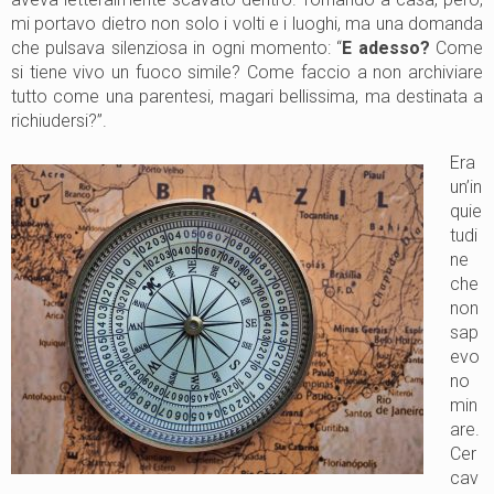
mi portavo dietro non solo i volti e i luoghi, ma una domanda
che pulsava silenziosa in ogni momento: “
E adesso?
Come
si tiene vivo un fuoco simile? Come faccio a non archiviare
tutto come una parentesi, magari bellissima, ma destinata a
richiudersi?”.
Era
un’in
quie
tudi
ne
che
non
sap
evo
no
min
are.
Cer
cav