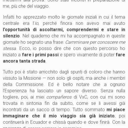
me, più che del viaggio.
Infatti ho apprezzato molto le giornate iniziali in cui il tema
centrale era l’
Io
, perché finora non avevo mai avuto
l’opportunità di ascoltarmi, comprendermi e stare in
silenzio
. Nel quaderno che mi ha accompagnato in queste
giornate ho segnato una frase:
Camminare per conoscere me
stessa
. Ecco, io posso dire che con questo percorso ho
iniziato a
fare i primi passi
e spero vivamente di poter
fare
ancora tanta strada
.
Tutto poi è stato arricchito dagli spunti di coloro che hanno
vissuto la Missione — non solo gli ospiti, ma anche i membri
della Commissione. Ed è bello notare che a ognuno
l’Esperienza ha lasciato un sapore diverso. Senza nulla
togliere, poi, ai miei
compañeros
di VxC, con cui mi sono
trovata in sintonia fin da subito, come se li avessi già
incontrati da un sacco di tempo. Tutto sommato
mi piace
immaginare che il mio viaggio sia già iniziato
; poi
continuerà in Ecuador e chissà quando e dove finirà. Con la