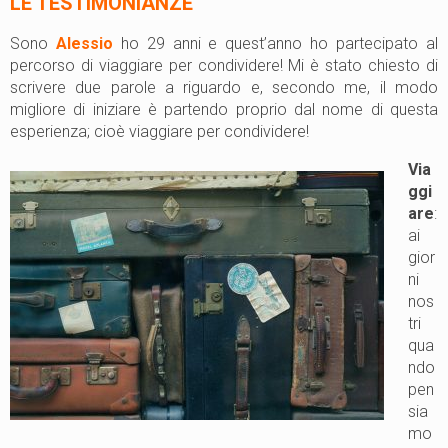
LE TESTIM
ONIA
NZE
Sono
Alessio
ho 29 anni e quest’anno ho partecipato al
percorso di viaggiare per condividere! Mi è stato chiesto di
scrivere due parole a riguardo e, secondo me, il modo
migliore di iniziare è partendo proprio dal nome di questa
esperienza; cioè viaggiare per condividere!
Via
ggi
are
:
ai
gior
ni
nos
tri
qua
ndo
pen
sia
mo