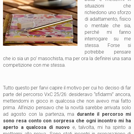
situazioni che
richiedono uno sforzo
di adattamento, fisico
o mentale che sia,
perché mi fanno
interrogare su me
stessa. Forse si
potrebbe pensare
che io sia un po’ masochista, ma per ora la definirei una sana
competizione con me stessa.
Tutto questo per farvi capire il motivo per cui ho deciso di far
parte del percorso VxC 25/26: desideravo “sfidarmi” ancora,
mettendomi in gioco in qualcosa che non avevo mai fatto
prima. All’inizio pensavo che la novità sarebbe arrivata solo
ad agosto con la partenza, ma
durante il percorso mi
sono resa conto con sorpresa che ogni incontro mi ha
aperto a qualcosa di nuovo
e, talvolta, mi ha spinto a
mettermi alla prova. Sono stati incontri in preparazione di