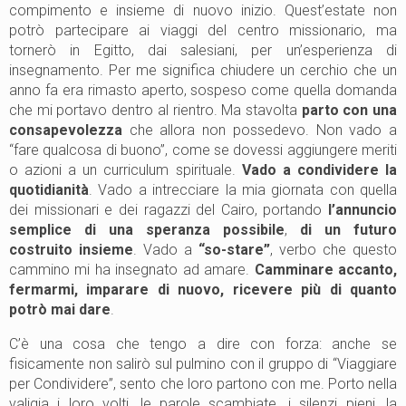
compimento e insieme di nuovo inizio. Quest’estate non
potrò partecipare ai viaggi del centro missionario, ma
tornerò in Egitto, dai salesiani, per un’esperienza di
insegnamento. Per me significa chiudere un cerchio che un
anno fa era rimasto aperto, sospeso come quella domanda
che mi portavo dentro al rientro. Ma stavolta
parto con una
consapevolezza
che allora non possedevo. Non vado a
“fare qualcosa di buono”, come se dovessi aggiungere meriti
o azioni a un curriculum spirituale.
Vado a condividere la
quotidianità
. Vado a intrecciare la mia giornata con quella
dei missionari e dei ragazzi del Cairo, portando
l’annuncio
semplice di una speranza possibile
,
di un futuro
costruito insieme
. Vado a
“so-stare”
, verbo che questo
cammino mi ha insegnato ad amare.
Camminare accanto,
fermarmi, imparare di nuovo, ricevere più di quanto
potrò mai dare
.
C’è una cosa che tengo a dire con forza: anche se
fisicamente non salirò sul pulmino con il gruppo di “Viaggiare
per Condividere”, sento che loro partono con me. Porto nella
valigia i loro volti, le parole scambiate, i silenzi pieni, la