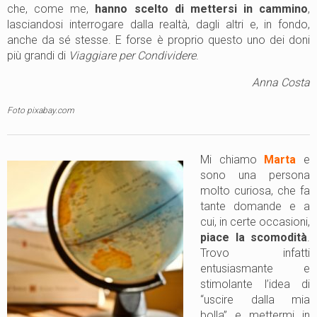
che, come me,
hanno scelto di mettersi in cammino
,
lasciandosi interrogare dalla realtà, dagli altri e, in fondo,
anche da sé stesse. E forse è proprio questo uno dei doni
più grandi di
Viaggiare per Condividere
.
Anna Costa
Foto pixabay.com
Mi chiamo
Marta
e
sono una persona
molto curiosa, che fa
tante domande e a
cui, in certe occasioni,
piace la scomodità
.
Trovo infatti
entusiasmante e
stimolante l’idea di
“uscire dalla mia
bolla” e mettermi in