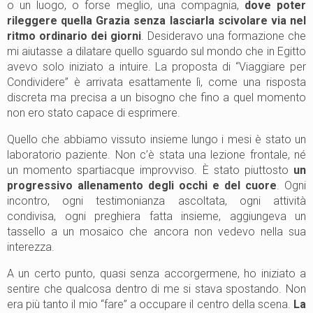
o un luogo, o forse meglio, una compagnia,
dove poter
rileggere quella Grazia senza lasciarla scivolare via nel
ritmo ordinario dei giorni
. Desideravo una formazione che
mi aiutasse a dilatare quello sguardo sul mondo che in Egitto
avevo solo iniziato a intuire. La proposta di “Viaggiare per
Condividere” è arrivata esattamente lì, come una risposta
discreta ma precisa a un bisogno che fino a quel momento
non ero stato capace di esprimere.
Quello che abbiamo vissuto insieme lungo i mesi è stato un
laboratorio paziente. Non c’è stata una lezione frontale, né
un momento spartiacque improvviso. È stato piuttosto
un
progressivo allenamento degli occhi e del cuore
. Ogni
incontro, ogni testimonianza ascoltata, ogni attività
condivisa, ogni preghiera fatta insieme, aggiungeva un
tassello a un mosaico che ancora non vedevo nella sua
interezza.
A un certo punto, quasi senza accorgermene, ho iniziato a
sentire che qualcosa dentro di me si stava spostando. Non
era più tanto il mio “fare” a occupare il centro della scena.
La