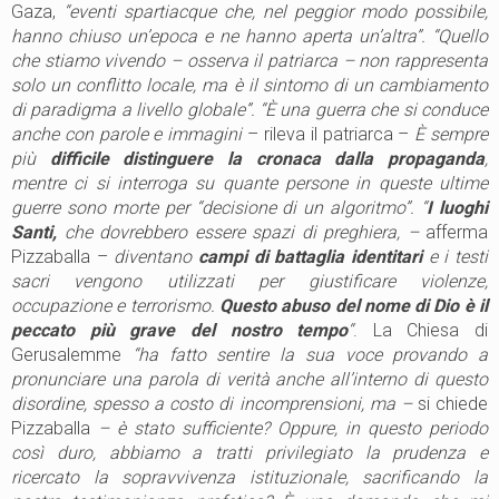
Gaza,
“eventi spartiacque che, nel peggior modo possibile,
hanno chiuso un’epoca e ne hanno aperta un’altra”. “Quello
che stiamo vivendo – osserva il patriarca – non rappresenta
solo un conflitto locale, ma è il sintomo di un cambiamento
di paradigma a livello globale”. “È una guerra che si conduce
anche con parole e immagini
– rileva il patriarca –
È
sempre
più
difficile distinguere la cronaca dalla propaganda
,
mentre ci si interroga su quante persone in queste ultime
guerre sono morte per “decisione di un algoritmo”. “
I luoghi
Santi,
che dovrebbero essere spazi di preghiera, –
afferma
Pizzaballa –
diventano
campi di battaglia identitari
e i testi
sacri vengono utilizzati per giustificare violenze,
occupazione e terrorismo.
Questo abuso del nome di Dio è il
peccato più grave del nostro tempo
“
. La Chiesa di
Gerusalemme
“ha fatto sentire la sua voce provando a
pronunciare una parola di verità anche all’interno di questo
disordine, spesso a costo di incomprensioni, ma –
si chiede
Pizzaballa
– è stato sufficiente? Oppure, in questo periodo
così duro, abbiamo a tratti privilegiato la prudenza e
ricercato la sopravvivenza istituzionale, sacrificando la