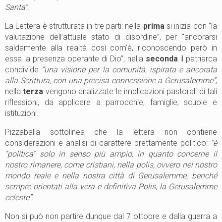
Santa”
.
La Lettera è strutturata in tre parti: nella
prima
si inizia con “la
valutazione dell’attuale stato di disordine”, per “ancorarsi
saldamente alla realtà così com’è, riconoscendo però in
essa la presenza operante di Dio”; nella
seconda
il patriarca
condivide
“una visione per la comunità, ispirata e ancorata
alla Scrittura, con una precisa connessione a Gerusalemme”
;
nella
terza
vengono analizzate le implicazioni pastorali di tali
riflessioni, da applicare a parrocchie, famiglie, scuole e
istituzioni.
Pizzaballa sottolinea che la lettera non contiene
considerazioni e analisi di carattere prettamente politico:
“è
“politica” solo in senso più ampio, in quanto concerne il
nostro rimanere, come cristiani, nella polis, ovvero nel nostro
mondo reale e nella nostra città di Gerusalemme, benché
sempre orientati alla vera e definitiva Polis, la Gerusalemme
celeste”.
Non si può non partire dunque dal 7 ottobre e dalla guerra a