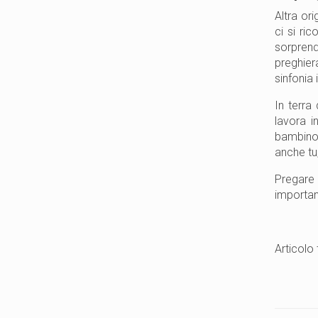
Altra or
ci si ri
sorprend
preghiera
sinfonia 
In terra
lavora i
bambino 
anche tu,
Pregare 
importan
Articolo