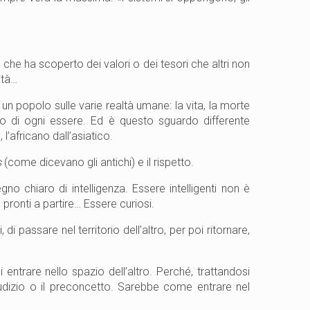
 che ha scoperto dei valori o dei tesori che altri non
ità…
 un popolo sulle varie realtà umane: la vita, la morte
tero di ogni essere. Ed è questo sguardo differente
, l’africano dall’asiatico.
s
(come dicevano gli antichi) e il rispetto.
o chiaro di intelligenza. Essere intelligenti non è
 pronti a partire… Essere curiosi.
i passare nel territorio dell’altro, per poi ritornare,
i entrare nello spazio dell’altro. Perché, trattandosi
iudizio o il preconcetto. Sarebbe come entrare nel