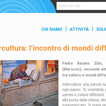
S
k
i
p
t
CHI SIAMO
ATTIVITÀ
SOLI
o
c
o
rcultura: l’incontro di mondi dif
n
t
e
Padre Renato Zilio, 
n
(Marocco), racconta att
t
tra culture e mondi diffe
Intercultura: una parola 
ogni passo. Sì, vivendola, p
uomini e culture differenti
alla porta della chiesa, dei
supermercato. Si rivela s