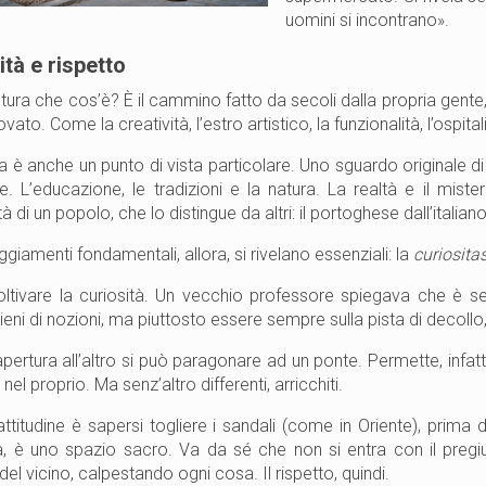
uomini si incontrano».
ità e rispetto
ltura che cos’è? È il cammino fatto da secoli dalla propria gente,
vato. Come la creatività, l’estro artistico, la funzionalità, l’ospital
ra è anche un punto di vista particolare. Uno sguardo originale di
e. L’educazione, le tradizioni e la natura. La realtà e il mis
lità di un popolo, che lo distingue da altri: il portoghese dall’italiano
giamenti fondamentali, allora, si rivelano essenziali: la
curiosita
ltivare la curiosità. Un vecchio professore spiegava che è segn
eni di nozioni, ma piuttosto essere sempre sulla pista di decollo,
ertura all’altro si può paragonare ad un ponte. Permette, infatti, d
 nel proprio. Ma senz’altro differenti, arricchiti.
attitudine è sapersi togliere i sandali (come in Oriente), prima d
ta, è uno spazio sacro. Va da sé che non si entra con il preg
del vicino, calpestando ogni cosa. Il rispetto, quindi.