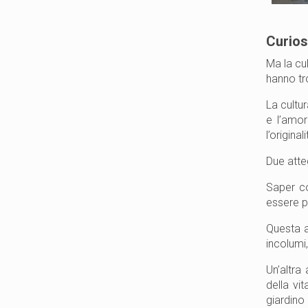
Curios
Ma la cu
hanno tro
La cultu
e l’amor
l’origina
Due atteg
Saper co
essere pi
Questa ap
incolumi,
Un’altra 
della vi
giardino 