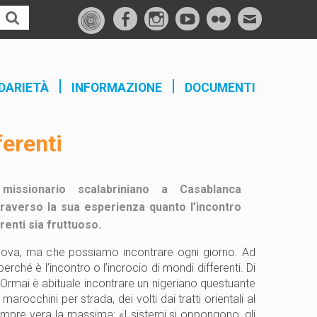
f
I
Y
F
M
a
n
o
l
a
c
s
u
i
i
e
t
t
c
l
DARIETÀ
INFORMAZIONE
DOCUMENTI
b
a
u
k
o
g
b
r
ferenti
o
r
e
k
a
m
missionario scalabriniano a Casablanca
raverso la sua esperienza quanto l’incontro
renti sia fruttuoso.
nuova, ma che possiamo incontrare ogni giorno. Ad
erché è l’incontro o l’incrocio di mondi differenti. Di
. Ormai è abituale incontrare un nigeriano questuante
 marocchini per strada, dei volti dai tratti orientali al
empre vera la massima: «I sistemi si oppongono, gli