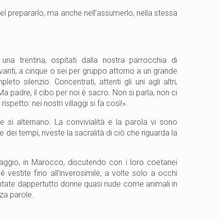
 nel prepararlo, ma anche nell’assumerlo, nella stessa
una trentina, ospitati dalla nostra parrocchia di
vanti, a cinque o sei per gruppo attorno a un grande
o silenzio. Concentrati, attenti gli uni agli altri,
Ma padre, il cibo per noi è sacro. Non si parla, non ci
ispetto: nei nostri villaggi si fa così!».
 si alternano. La convivialità e la parola vi sono
e dei tempi, riveste la sacralità di ciò che riguarda la
aggio, in Marocco, discutendo con i loro coetanei
 vestite fino all’inverosimile, a volte solo a occhi
sentate dappertutto donne quasi nude come animali in
nza parole.