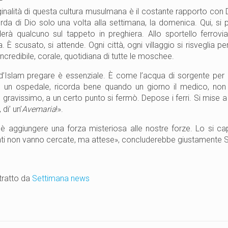
iginalità di questa cultura musulmana è il costante rapporto con 
corda di Dio solo una volta alla settimana, la domenica. Qui, si
erà qualcuno sul tappeto in preghiera. Allo sportello ferroviario
. È scusato, si attende. Ogni città, ogni villaggio si risveglia p
incredibile, corale, quotidiana di tutte le moschee.
 d’Islam pregare è essenziale. È come l’acqua di sorgente per i
n un ospedale, ricorda bene quando un giorno il medico, non 
gravissimo, a un certo punto si fermò. Depose i ferri. Si mise a 
 di’ un’
Avemaria
!».
è aggiungere una forza misteriosa alle nostre forze. Lo si cap
ti non vanno cercate, ma attese», concluderebbe giustamente 
 tratto da
Settimana news