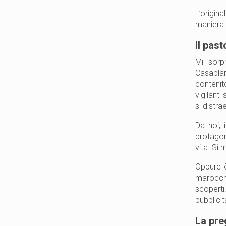
L’origina
maniera 
Il pas
Mi sorpr
Casablan
contenit
vigilanti
si distra
Da noi, 
protagoni
vita. Si 
Oppure è
marocchi
scoperti
pubblici
La pre