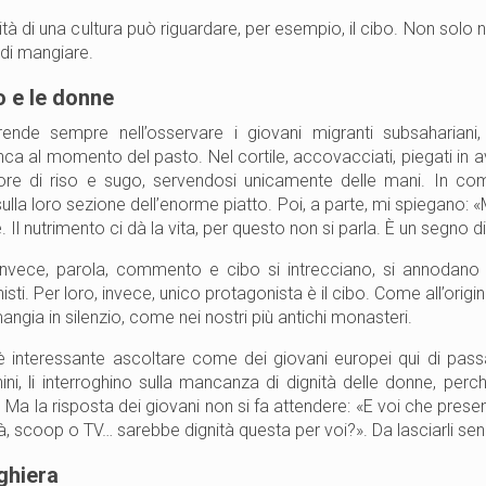
lità di una cultura può riguardare, per esempio, il cibo. Non solo
di mangiare.
to e le donne
ende sempre nell’osservare i giovani migranti subsahariani, 
ca al momento del pasto. Nel cortile, accovacciati, piegati in a
ore di riso e sugo, servendosi unicamente delle mani. In complet
 sulla loro sezione dell’enorme piatto. Poi, a parte, mi spiegano: «
e. Il nutrimento ci dà la vita, per questo non si parla. È un segno di r
invece, parola, commento e cibo si intrecciano, si annodano e
sti. Per loro, invece, unico protagonista è il cibo. Come all’origin
mangia in silenzio, come nei nostri più antichi monasteri.
 interessante ascoltare come dei giovani europei qui di pass
ni, li interroghino sulla mancanza di dignità delle donne, perché
. Ma la risposta dei giovani non si fa attendere: «E voi che pre
tà, scoop o TV… sarebbe dignità questa per voi?». Da lasciarli se
ghiera