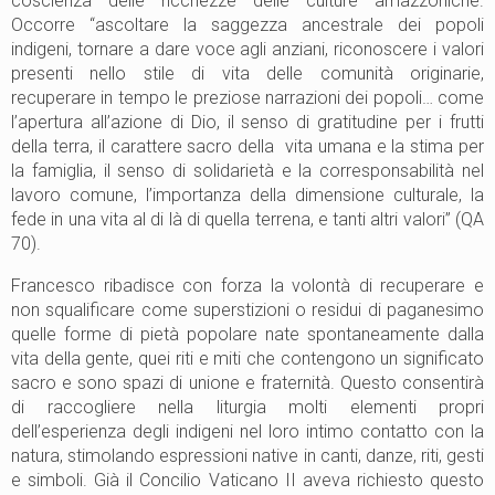
coscienza delle ricchezze delle culture amazzoniche.
Occorre “ascoltare la saggezza ancestrale dei popoli
indigeni, tornare a dare voce agli anziani, riconoscere i valori
presenti nello stile di vita delle comunità originarie,
recuperare in tempo le preziose narrazioni dei popoli… come
l’apertura all’azione di Dio, il senso di gratitudine per i frutti
della terra, il carattere sacro della vita umana e la stima per
la famiglia, il senso di solidarietà e la corresponsabilità nel
lavoro comune, l’importanza della dimensione culturale, la
fede in una vita al di là di quella terrena, e tanti altri valori” (QA
70).
Francesco ribadisce con forza la volontà di recuperare e
non squalificare come superstizioni o residui di paganesimo
quelle forme di pietà popolare nate spontaneamente dalla
vita della gente, quei riti e miti che contengono un significato
sacro e sono spazi di unione e fraternità. Questo consentirà
di raccogliere nella liturgia molti elementi propri
dell’esperienza degli indigeni nel loro intimo contatto con la
natura, stimolando espressioni native in canti, danze, riti, gesti
e simboli. Già il Concilio Vaticano II aveva richiesto questo