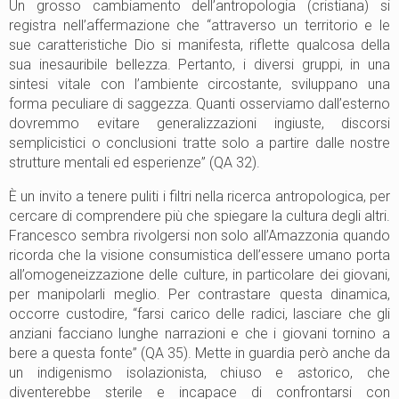
Un grosso cambiamento dell’antropologia (cristiana) si
registra nell’affermazione che “attraverso un territorio e le
sue caratteristiche Dio si manifesta, riflette qualcosa della
sua inesauribile bellezza. Pertanto, i diversi gruppi, in una
sintesi vitale con l’ambiente circostante, sviluppano una
forma peculiare di saggezza. Quanti osserviamo dall’esterno
dovremmo evitare generalizzazioni ingiuste, discorsi
semplicistici o conclusioni tratte solo a partire dalle nostre
strutture mentali ed esperienze” (QA 32).
È un invito a tenere puliti i filtri nella ricerca antropologica, per
cercare di comprendere più che spiegare la cultura degli altri.
Francesco sembra rivolgersi non solo all’Amazzonia quando
ricorda che la visione consumistica dell’essere umano porta
all’omogeneizzazione delle culture, in particolare dei giovani,
per manipolarli meglio. Per contrastare questa dinamica,
occorre custodire, “farsi carico delle radici, lasciare che gli
anziani facciano lunghe narrazioni e che i giovani tornino a
bere a questa fonte” (QA 35). Mette in guardia però anche da
un indigenismo isolazionista, chiuso e astorico, che
diventerebbe sterile e incapace di confrontarsi con