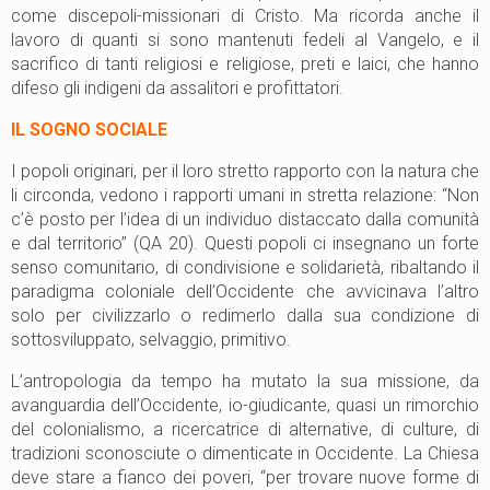
come discepoli-missionari di Cristo. Ma ricorda anche il
lavoro di quanti si sono mantenuti fedeli al Vangelo, e il
sacrifico di tanti religiosi e religiose, preti e laici, che hanno
difeso gli indigeni da assalitori e profittatori.
IL SOGNO SOCIALE
I popoli originari, per il loro stretto rapporto con la natura che
li circonda, vedono i rapporti umani in stretta relazione: “Non
c’è posto per l’idea di un individuo distaccato dalla comunità
e dal territorio” (QA 20). Questi popoli ci insegnano un forte
senso comunitario, di condivisione e solidarietà, ribaltando il
paradigma coloniale dell’Occidente che avvicinava l’altro
solo per civilizzarlo o redimerlo dalla sua condizione di
sottosviluppato, selvaggio, primitivo.
L’antropologia da tempo ha mutato la sua missione, da
avanguardia dell’Occidente, io-giudicante, quasi un rimorchio
del colonialismo, a ricercatrice di alternative, di culture, di
tradizioni sconosciute o dimenticate in Occidente. La Chiesa
deve stare a fianco dei poveri, “per trovare nuove forme di