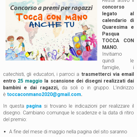
Resta attivo il
concorso
legato al
calendario di
Quaresima e
Pasqua
TOCCA CON
MANO.
Invitiamo
quindi le
famiglie, i
catechisti, gli educatori, i parroci a
trasmetterci via email
entro
25 maggio
la scansione dei disegni realizzati dai
bambini e d
ai ragazz
i,
da soli o in gruppo. L’indirizzo
è
toccaconmano2020@gmail.com
.
In questa
pagina
si trovano le indicazioni per realizzare il
disegno. Cambiano comunque le scadenze e la data di ritiro
del premio:
A fine del mese di maggio nella pagina del sito saranno