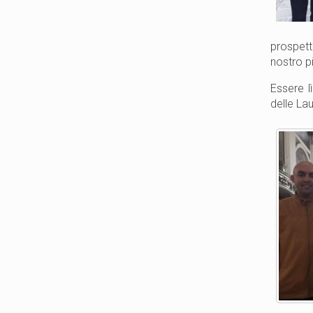
prospett
nostro p
Essere l
delle La