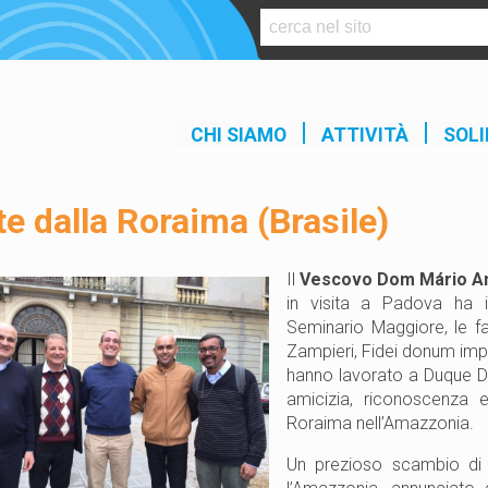
S
k
i
p
t
CHI SIAMO
ATTIVITÀ
SOLI
o
c
o
te dalla Roraima (Brasile)
n
t
e
Il
Vescovo
Dom Mário An
n
in visita a Padova ha i
t
Seminario Maggiore, le f
Zampieri, Fidei donum impe
hanno lavorato a Duque De 
amicizia, riconoscenza 
Roraima nell’Amazzonia.
Un prezioso scambio di 