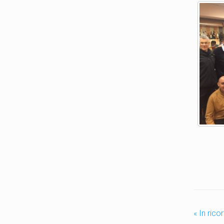
«
In ric