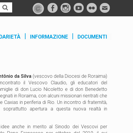
f
I
Y
F
M
a
n
o
l
a
c
s
u
i
i
e
t
t
c
l
DARIETÀ
INFORMAZIONE
DOCUMENTI
b
a
u
k
o
g
b
r
o
r
e
k
a
m
tônio da Silva
(vescovo della Diocesi de Roraima)
ncontrato il Vescovo Claudio, gli educatori del
amiglie di don Lucio Nicoletto e di don Benedetto
gnati in Roraima, con alcuni missionari rientrati che
Caxias in periferia di Rio.
Un incontro di fraternità,
e soprattutto apertura a questa nuova realtà in
idee anche in merito al Sinodo dei Vescovi per