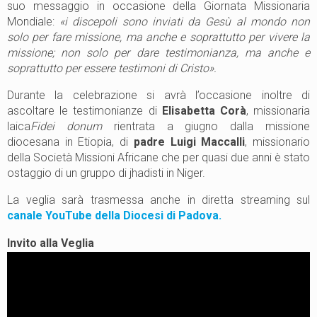
suo messaggio in occasione della Giornata Missionaria
Mondiale:
«i discepoli sono inviati da Gesù al mondo non
solo per fare missione, ma anche e soprattutto per vivere la
missione; non solo per dare testimonianza, ma anche e
soprattutto per essere testimoni di Cristo».
Durante la celebrazione si avrà l’occasione inoltre di
ascoltare le testimonianze di
Elisabetta Corà
, missionaria
laica
Fidei donum
rientrata a giugno dalla missione
diocesana in Etiopia, di
padre Luigi Maccalli
, missionario
della Società Missioni Africane che per quasi due anni è stato
ostaggio di un gruppo di jhadisti in Niger.
La veglia sarà trasmessa anche in diretta streaming sul
canale YouTube della Diocesi di Padova.
Invito alla Veglia