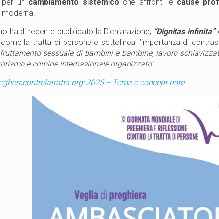
i per un
cambiamento sistemico
che affronti le
cause prof
ù moderna.
ano ha di recente pubblicato la Dichiarazione,
“Dignitas infinita”
c
come la tratta di persone e sottolinea l’importanza di contra
fruttamento sessuale di bambini e bambine, lavoro schiavizzato,
rrorismo e crimine internazionale organizzato”.
egheracontrolatratta.org: 2025 – Tema e concept note