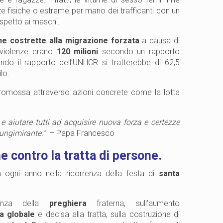
e fisiche o estreme per mano dei trafficanti con un
ispetto ai maschi.
e costrette alla migrazione forzata
a causa di
e violenze erano
120 milioni
secondo un rapporto
ndo il rapporto dell’UNHCR si tratterebbe di 62,5
ilo.
promossa attraverso azioni concrete come la lotta
aiutare tutti ad acquisire nuova forza e certezze
lungimirante.”
– Papa Francesco
e contro la tratta di persone.
 ogni anno nella ricorrenza della festa di
santa
tanza della
preghiera
fraterna, sull’aumento
a globale
e decisa alla tratta, sulla costruzione di