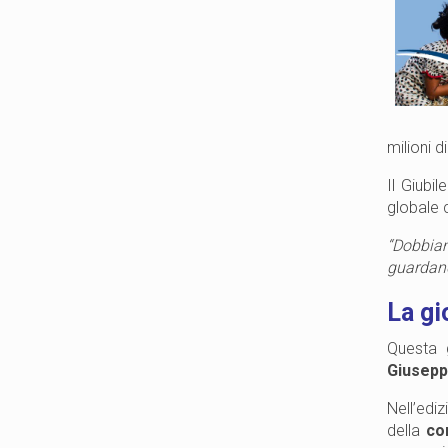
milioni di
Il Giubi
globale c
“Dobbiam
guardand
La gi
Questa 
Giusepp
Nell’e
della
co