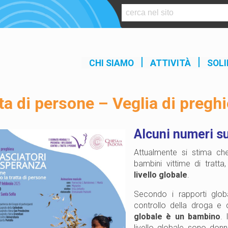
S
k
i
p
t
CHI SIAMO
ATTIVITÀ
SOLI
o
c
o
ta di persone – Veglia di preghi
n
t
e
Alcuni numeri s
n
t
Attualmente si stima c
bambini vittime di tratta
livello globale
.
Secondo i rapporti globa
controllo della droga e 
globale è un bambino
. 
livello globale sono donn