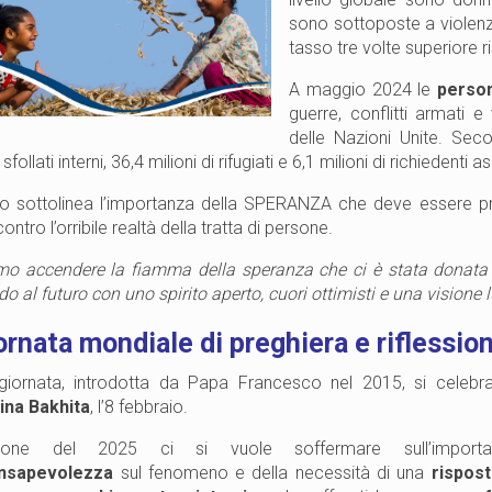
sono sottoposte a violenz
tasso tre volte superiore r
A maggio 2024 le
person
guerre, conflitti armati 
delle Nazioni Unite. Seco
 sfollati interni, 36,4 milioni di rifugiati e 6,1 milioni di richiedenti as
leo sottolinea l’importanza della SPERANZA che deve essere 
ontro l’orribile realtà della tratta di persone.
o accendere la fiamma della speranza che ci è stata donata e 
o al futuro con uno spirito aperto, cuori ottimisti e una visione 
ornata mondiale di preghiera e riflession
giornata, introdotta da Papa Francesco nel 2015, si celebra
ina Bakhita
, l’8 febbraio.
dizione del 2025 ci si vuole soffermare sull’impor
nsapevolezza
sul fenomeno e della necessità di una
rispost