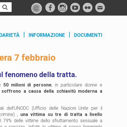
f
I
Y
F
M
a
n
o
l
a
c
s
u
i
i
e
t
t
c
l
DARIETÀ
INFORMAZIONE
DOCUMENTI
b
a
u
k
o
g
b
r
era 7 febbraio
o
r
e
k
a
m
ul fenomeno della tratta.
he
50 milioni di persone
, in particolare donne e
,
soffrono a causa della schiavitù moderna a
li dell’UNODC (Ufficio delle Nazioni Unite per il
crimine) ,
una vittima su tre di tratta a livello
Il 79% delle vittime dello sfruttamento sessuale a
e e ragazze. Infatti, le vittime di sesso femminile