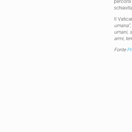
percors
schiavit
Il Vatic
umana”,
umani, s
armi, te
Fonte
Pr