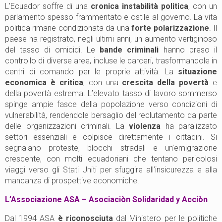
L’Ecuador soffre di una
cronica instabilità politica
, con un
parlamento spesso frammentato e ostile al governo. La vita
politica rimane condizionata da una
forte polarizzazione
. Il
paese ha registrato, negli ultimi anni, un aumento vertiginoso
del tasso di omicidi. Le
bande criminali
hanno preso il
controllo di diverse aree, incluse le carceri, trasformandole in
centri di comando per le proprie attività. La
situazione
economica è critica
, con una
crescita della povertà
e
della povertà estrema. L’elevato tasso di lavoro sommerso
spinge ampie fasce della popolazione verso condizioni di
vulnerabilità, rendendole bersaglio del reclutamento da parte
delle organizzazioni criminali. La
violenza
ha paralizzato
settori essenziali e colpisce direttamente i cittadini. Si
segnalano proteste, blocchi stradali e un’emigrazione
crescente, con molti ecuadoriani che tentano pericolosi
viaggi verso gli Stati Uniti per sfuggire all’insicurezza e alla
mancanza di prospettive economiche.
L’Associazione ASA – Asociaciòn Solidaridad y Acciòn
Dal 1994 ASA
è riconosciuta
dal Ministero per le politiche