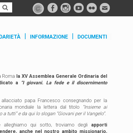
f
I
Y
F
M
a
n
o
l
a
c
s
u
i
i
e
t
t
c
l
DARIETÀ
INFORMAZIONE
DOCUMENTI
b
a
u
k
o
g
b
r
o
r
e
k
a
m
 Roma
la XV Assemblea Generale Ordinaria del
dicato a
“I giovani. La fede e il discernimento
 allacciato papa Francesco consegnando per la
onaria mondiale la lettera dal titolo
“Insieme ai
 a tutti” e da qui lo slogan “Giovani per il Vangelo”.
e alleghiamo qui sotto, troviamo degli
apporti
endere, anche nel nostro ambito missionario,