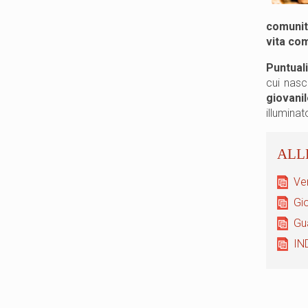
comunit
vita co
Puntuali
cui nasc
giovanil
illumina
Ve
Gi
Gu
IN