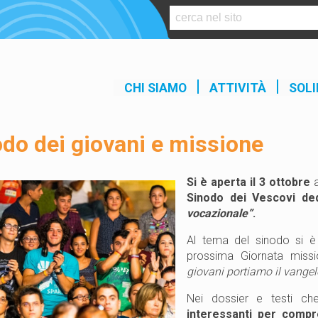
S
k
i
p
t
CHI SIAMO
ATTIVITÀ
SOLI
o
c
o
do dei giovani e missione
n
t
e
Si è aperta il 3 ottobre
a
n
Sinodo dei Vescovi de
t
vocazionale”
.
Al tema del sinodo si è
prossima Giornata missi
giovani portiamo il vangelo
Nei dossier e testi ch
interessanti per compr