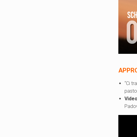
APPR
“Ci t
pasto
Video
Pado