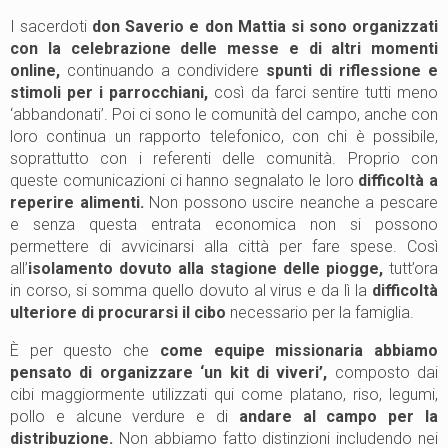
I sacerdoti
don Saverio e don Mattia si sono organizzati
con la celebrazione delle messe e di altri momenti
online,
continuando a condividere
spunti di riflessione e
stimoli per i parrocchiani,
così da farci sentire tutti meno
‘abbandonati’. Poi ci sono le comunità del campo, anche con
loro continua un rapporto telefonico, con chi è possibile,
soprattutto con i referenti delle comunità. Proprio con
queste comunicazioni ci hanno segnalato le loro
difficoltà a
reperire alimenti.
Non possono uscire neanche a pescare
e senza questa entrata economica non si possono
permettere di avvicinarsi alla città per fare spese. Così
all’
isolamento dovuto alla stagione delle piogge,
tutt’ora
in corso, si somma quello dovuto al virus e da lì la
difficoltà
ulteriore di procurarsi il cibo
necessario per la famiglia.
È per questo che
come equipe missionaria abbiamo
pensato di organizzare ‘un kit di viveri’,
composto dai
cibi maggiormente utilizzati qui come platano, riso, legumi,
pollo e alcune verdure e di
andare al campo per la
distribuzione.
Non abbiamo fatto distinzioni includendo nei