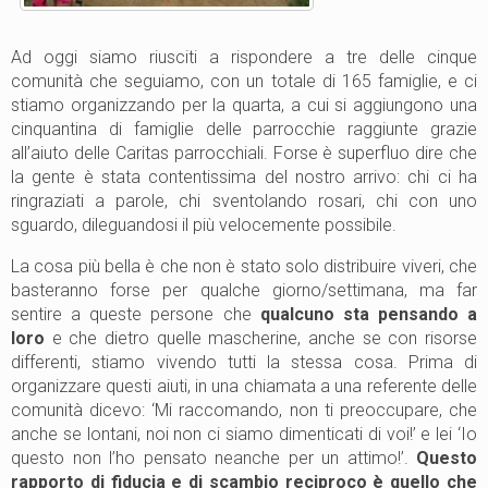
Ad oggi siamo riusciti a rispondere a tre delle cinque
comunità che seguiamo, con un totale di 165 famiglie, e ci
stiamo organizzando per la quarta, a cui si aggiungono una
cinquantina di famiglie delle parrocchie raggiunte grazie
all’aiuto delle Caritas parrocchiali. Forse è superfluo dire che
la gente è stata contentissima del nostro arrivo: chi ci ha
ringraziati a parole, chi sventolando rosari, chi con uno
sguardo, dileguandosi il più velocemente possibile.
La cosa più bella è che non è stato solo distribuire viveri, che
basteranno forse per qualche giorno/settimana, ma far
sentire a queste persone che
qualcuno sta pensando a
loro
e che dietro quelle mascherine, anche se con risorse
differenti, stiamo vivendo tutti la stessa cosa. Prima di
organizzare questi aiuti, in una chiamata a una referente delle
comunità dicevo: ‘Mi raccomando, non ti preoccupare, che
anche se lontani, noi non ci siamo dimenticati di voi!’ e lei ‘Io
questo non l’ho pensato neanche per un attimo!’.
Questo
rapporto di fiducia e di scambio reciproco è quello che