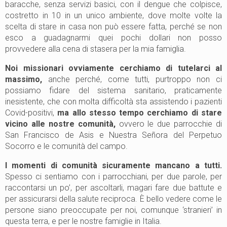
baracche, senza servizi basici, con il dengue che colpisce,
costretto in 10 in un unico ambiente, dove molte volte la
scelta di stare in casa non può essere fatta, perché se non
esco a guadagnarmi quei pochi dollari non posso
provvedere alla cena di stasera per la mia famiglia.
Noi missionari ovviamente cerchiamo di tutelarci al
massimo,
anche perché, come tutti, purtroppo non ci
possiamo fidare del sistema sanitario, praticamente
inesistente, che con molta difficoltà sta assistendo i pazienti
Covid-positivi,
ma allo stesso tempo cerchiamo di stare
vicino alle nostre comunità,
ovvero le due parrocchie di
San Francisco de Asis e Nuestra Señora del Perpetuo
Socorro e le comunità del campo.
I momenti di comunità sicuramente mancano a tutti.
Spesso ci sentiamo con i parrocchiani, per due parole, per
raccontarsi un po’, per ascoltarli, magari fare due battute e
per assicurarsi della salute reciproca. È bello vedere come le
persone siano preoccupate per noi, comunque ‘stranieri’ in
questa terra, e per le nostre famiglie in Italia.