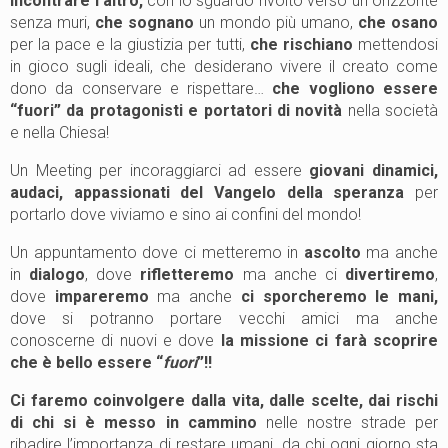
incontrare l’altro,
con lo sguardo rivolto verso un orizzonte
senza muri,
che
sognano
un mondo più umano,
che
osano
per la pace e la giustizia per tutti,
che
rischiano
mettendosi
in gioco sugli ideali, che desiderano vivere il creato come
dono da conservare e rispettare…
che vogliono essere
“fuori” da protagonisti e portatori di novità
nella società
e nella Chiesa!
Un Meeting per incoraggiarci ad essere
giovani dinamici,
audaci, appassionati del Vangelo della speranza
per
portarlo dove viviamo e sino ai confini del mondo!
Un appuntamento dove ci metteremo in
ascolto
ma anche
in
dialogo
, dove
rifletteremo
ma anche ci
divertiremo
,
dove
impareremo
ma anche
ci sporcheremo le mani,
dove si potranno portare vecchi amici ma anche
conoscerne di nuovi e dove
la missione ci farà scoprire
che è bello essere “
fuori
”!!
Ci faremo coinvolgere dalla vita, dalle scelte, dai rischi
di chi si è messo in cammino
nelle nostre strade per
ribadire l’importanza di restare umani, da chi ogni giorno sta