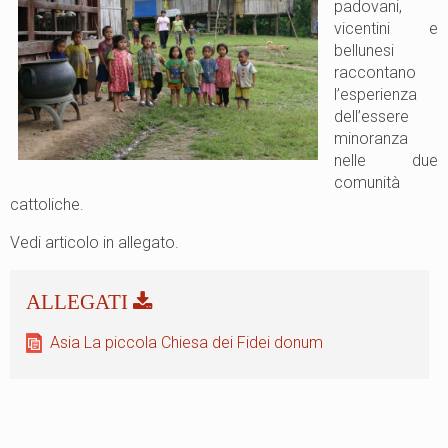
padovani,
vicentini e
bellunesi
raccontano
l’esperienza
dell’essere
minoranza
nelle due
comunità
cattoliche.
Vedi articolo in allegato.
Asia La piccola Chiesa dei Fidei donum