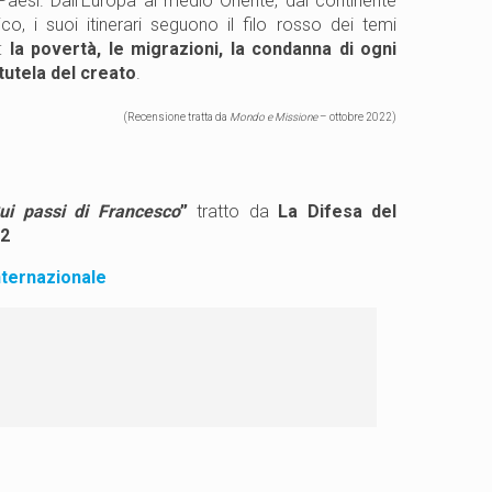
Paesi. Dall’Europa al medio Oriente, dal continente
co, i suoi itinerari seguono il filo rosso dei temi
o:
la povertà, le migrazioni, la condanna di ogni
 tutela del creato
.
(Recensione tratta da
Mondo e Missione
– ottobre 2022)
ui passi di Francesco
”
tratto da
La Difesa del
022
nternazionale