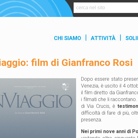
S
k
i
p
t
CHI SIAMO
ATTIVITÀ
SOLI
o
c
o
iaggio: film di Gianfranco Rosi
n
t
e
Dopo essere stato presen
n
Venezia, è uscito il 4 ott
t
il film diretto da Gianfra
i filmati che li raccontan
di Via Crucis, è
testimon
difficoltà di fare di più, o
presenza.
Nei primi nove anni di P