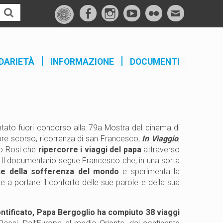
f
I
Y
F
M
a
n
o
l
a
c
s
u
i
i
e
t
t
c
l
DARIETÀ
INFORMAZIONE
DOCUMENTI
b
a
u
k
o
g
b
r
o
r
e
k
a
m
tato fuori concorso alla 79a Mostra del cinema di
obre scorso, ricorrenza di san Francesco,
In Viaggi
o
,
nco Rosi che
ripercorre i viaggi del papa
attraverso
o. Il documentario segue Francesco che, in una sorta
e della sofferenza del mondo
e sperimenta la
ltre a portare il conforto delle sue parole e della sua
ontificato, Papa Bergoglio ha compiuto 38 viaggi