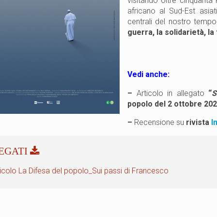
visitando oltre cinquanta 
africano al Sud-Est asiati
centrali del nostro temp
guerra, la solidarietà, la
Vedi anche:
–
Articolo in allegato
“
S
popolo del 2 ottobre 2
–
Recensione su
rivista
I
ticolo La Difesa del popolo_Sui passi di Francesco