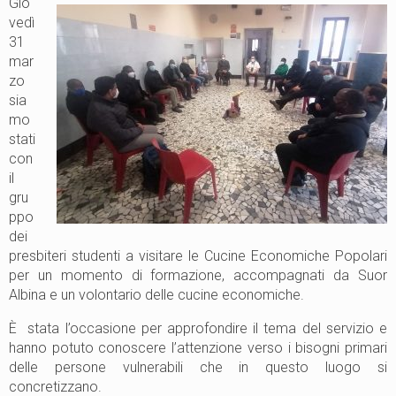
Gio
vedì
31
mar
zo
sia
mo
stati
con
il
gru
ppo
dei
presbiteri studenti a visitare le Cucine Economiche Popolari
per un momento di formazione, accompagnati da Suor
Albina e un volontario delle cucine economiche.
È stata l’occasione per approfondire il tema del servizio e
hanno potuto conoscere l’attenzione verso i bisogni primari
delle persone vulnerabili che in questo luogo si
concretizzano.