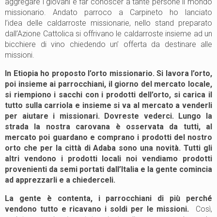
aggregare i giovani e far conoscer a tante persone il mondo
missionario. Andato parroco a Carpineto ho lanciato
l’idea delle caldarroste missionarie, nello stand preparato
dall’Azione Cattolica si offrivano le caldarroste insieme ad un
bicchiere di vino chiedendo un’ offerta da destinare alle
missioni.
In Etiopia ho proposto l’orto missionario. Si lavora l’orto,
poi insieme ai parrocchiani, il giorno del mercato locale,
si riempiono i sacchi con i prodotti dell’orto, si carica il
tutto sulla carriola e insieme si va al mercato a venderli
per aiutare i missionari.
Dovreste vederci. Lungo la
strada la nostra carovana è osservata da tutti, al
mercato poi guardano e comprano i prodotti del nostro
orto che per la città di Adaba sono una novità. Tutti gli
altri vendono i prodotti locali noi vendiamo prodotti
provenienti da semi portati dall’Italia e la gente comincia
ad apprezzarli e a chiederceli.
La gente è contenta, i parrocchiani di più perché
vendono tutto e ricavano i soldi per le missioni.
Così,