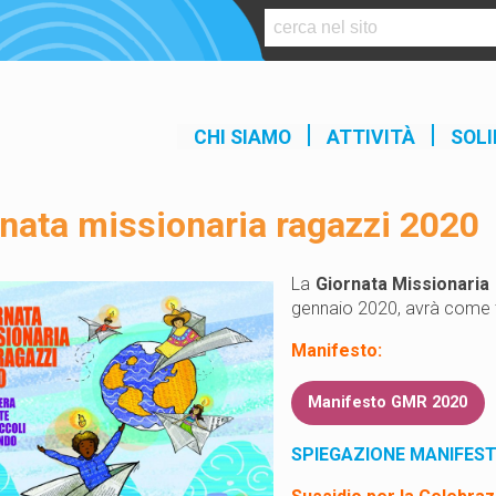
S
k
i
p
t
CHI SIAMO
ATTIVITÀ
SOLI
o
c
o
nata missionaria ragazzi 2020
n
t
e
La
Giornata Missionaria
n
gennaio 2020, avrà come t
t
Manifesto:
Manifesto GMR 2020
SPIEGAZIONE MANIFES