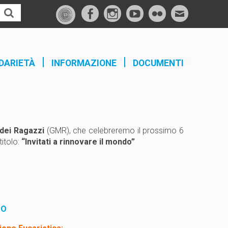
f
I
Y
F
M
a
n
o
l
a
c
s
u
i
i
e
t
t
c
l
DARIETÀ
INFORMAZIONE
DOCUMENTI
b
a
u
k
o
g
b
r
o
r
e
k
a
m
 dei Ragazzi
(GMR), che celebreremo il prossimo 6
itolo:
“Invitati a rinnovare il mondo”
TO