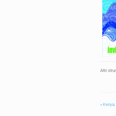
Altri str
«
Kenya,