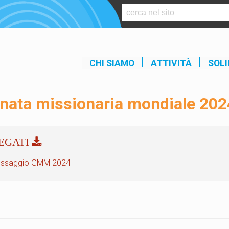
S
k
i
p
t
CHI SIAMO
ATTIVITÀ
SOLI
o
c
o
rnata missionaria mondiale 202
n
t
e
n
t
ssaggio GMM 2024