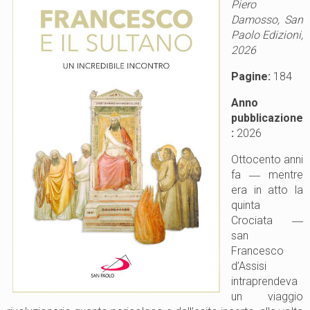
Piero
Damosso, San
Paolo Edizioni,
2026
Pagine:
184
Anno
pubblicazione
:
2026
Ottocento anni
fa ― mentre
era in atto la
quinta
Crociata ―
san
Francesco
d’Assisi
intraprendeva
un viaggio