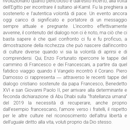
rivoluzionario quanto pericoloso e dall’esito incerto, alla volta
dell’Egitto per incontrare il sultano al-Kamil. Fu la preghiera a
sostenerlo e l’autentica volontà di pace. Un evento ancora
oggi carico di significato e portatore di un messaggio
sempre attuale e pregnante. L’incontro effettivamente
avvenne, il contenuto del dialogo non ci è noto, ma ciò che ci
basta sapere è che quel confronto ci fu e fu proficuo, a
dimostrazione della ricchezza che può nascere dall’incontro
di culture diverse quando vi sia la volontà di aprirsi e di
comprendersi. Qui, Enzo Fortunato ripercorre le tappe del
cammino di Francesco e dei Francescani, a partire da quel
fatidico viaggio quando il Vangelo incontrò il Corano. Piero
Damosso ci rappresenta ― attraverso le recenti tappe del
dialogo cristiano sostenute da papa Francesco, Benedetto
XVI e san Giovanni Paolo II, per arrivare alla determinante e
feconda dichiarazione di Abu Dhabi sulla “fratellanza umana”
del 2019 la necessità di recuperare, anche proprio
dall’esempio francescano, l’amore verso i fratelli, il rispetto
per le altre culture nel riconoscimento dell’altrui libertà e
dell’uguale diritto alla vita, voluti proprio da Dio stesso.