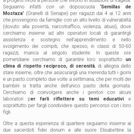
a progetti rivolti a persone che vivono in situazioni di fragilità.
Seguiamo infatti con un doposcuola
‘Semillas de
Mostaza’
(Granelli di Senape) per ragazzi dai 4 ai 12 anni
che provengono da famiglie con un alto livello di vulnerabilità
(dovuto alla povertà, narcotraffico, violenza, abusi), dove
cerchiamo insieme ad altri operatori locali di garantirgli
assistenza e sostegno nell’apprendimento e nello
svolgimento dei compiti, che spesso, in classi di 50-60
ragazzi, manca al singolo studente. In queste ore
pomeridiane cerchiamo di garantire loro soprattutto
un
clima di rispetto reciproco, di serenità
, di allegria dello
stare insieme, oltre che assicurargli una merenda tutti i giorni
e un pasto completo due volte a settimana, che per molti dei
bambini si tratta anche dell’unico pasto della giornata.
Cerchiamo di coinvolgere anche i genitori con alcuni
laboratori p
er farli riflettere su temi educativi
e
soprattutto per fargli condividere questo percorso con i loro
figli.
Oltre a questa esperienza di quartiere seguiamo insieme ai
due sacerdoti fidei donum e alle suore Elisabettine la