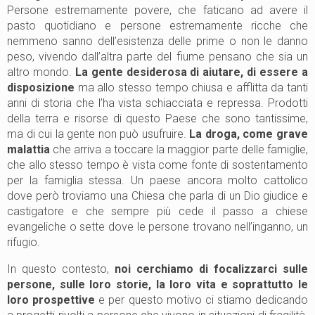
Persone estremamente povere, che faticano ad avere il
pasto quotidiano e persone estremamente ricche che
nemmeno sanno dell’esistenza delle prime o non le danno
peso, vivendo dall’altra parte del fiume pensano che sia un
altro mondo.
La gente desiderosa di aiutare, di essere a
disposizione
ma allo stesso tempo chiusa e afflitta da tanti
anni di storia che l’ha vista schiacciata e repressa. Prodotti
della terra e risorse di questo Paese che sono tantissime,
ma di cui la gente non può usufruire.
La droga, come grave
malattia
che arriva a toccare la maggior parte delle famiglie,
che allo stesso tempo è vista come fonte di sostentamento
per la famiglia stessa. Un paese ancora molto cattolico
dove però troviamo una Chiesa che parla di un Dio giudice e
castigatore e che sempre più cede il passo a chiese
evangeliche o sette dove le persone trovano nell’inganno, un
rifugio.
In questo contesto,
noi cerchiamo di focalizzarci sulle
persone, sulle loro storie, la loro vita e soprattutto le
loro prospettive
e per questo motivo ci stiamo dedicando