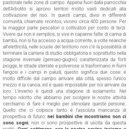
pastorale nelle zone di campo. Appena fuori dalla parrocchia
dell’Arbolito si aprono territori molto vasti dedicati alla
coltivazione del riso. In questi campi, divisi in differenti
comunità, chiamate recintos, vivono circa 400 persone. Per
la maggior parte pescatori o coltivatori per conto di terzi.
Vivere qui non è semplice, si vive in capanne fatte di canna di
bambù, non si ha accesso a acqua corrente, a volte neanche
all’elettricità, nelle scuole del territorio non c’è la possibilità di
terminare la carriera di studio obbligatoria e soprattutto nella
stagione invernale (gennaio-giugno) caratterizzata da forti
piogge, le strade sterrate e polverose si trasformano in fiumi
fangosi e i campi in paludi, questo significa due cose: è
molto difficile dal campo arrivare alla città, spesso l’unico
mezzo è la canoa, ed è quasi impossibile per noi arrivare da
loro. L’inverno è quindi una stagione di isolamento. Nel
tempo ridotto che abbiamo per svolgere le nostre attività
cerchiamo di fare il meglio per stimolare queste persone.
Quello che ci colpisce tanto è l’assoluta mancanza di
prospettiva di futuro:
nei bambini che incontriamo non ci
sono sogni
, non ci sono prospettive di uscita da questa