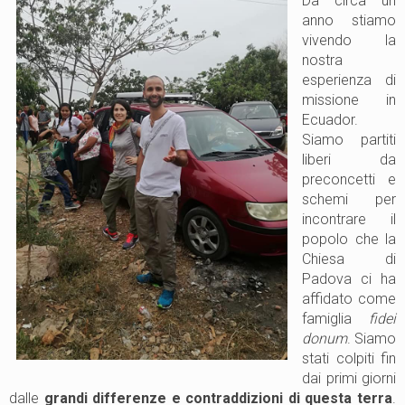
Da circa un
anno stiamo
vivendo la
nostra
esperienza di
missione in
Ecuador.
Siamo partiti
liberi da
preconcetti e
schemi per
incontrare il
popolo che la
Chiesa di
Padova ci ha
affidato come
famiglia
fidei
donum
. Siamo
stati colpiti fin
dai primi giorni
dalle
grandi differenze e contraddizioni di questa terra
.