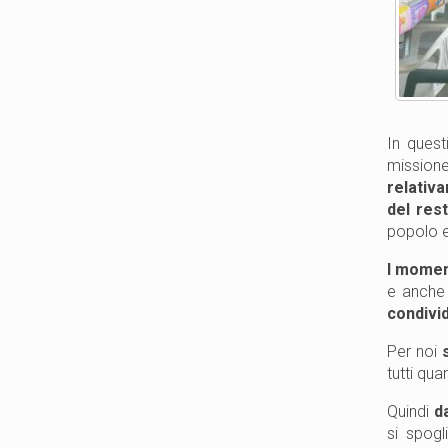
In quest
missione
relativ
del res
popolo e
I moment
e anche
condivid
Per noi
tutti qu
Quindi
d
si spog