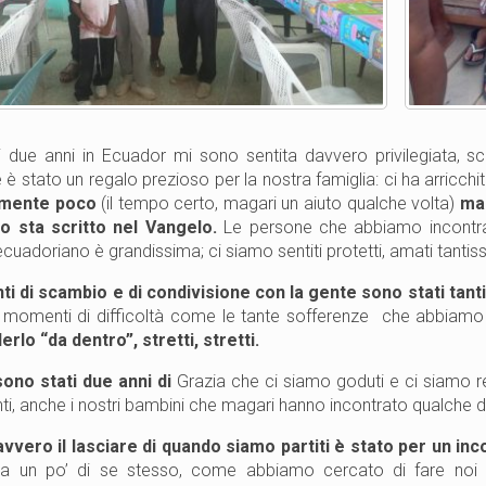
i due anni in Ecuador mi sono sentita davvero privilegiata, s
 è stato un regalo prezioso per la nostra famiglia: ci ha arricchi
amente poco
(il tempo certo, magari un aiuto qualche volta)
ma 
to sta scritto nel Vangelo.
Le persone che abbiamo incontrat
cuadoriano è grandissima; ci siamo sentiti protetti, amati tantis
i di scambio e di condivisione con la gente sono stati tanti
 momenti di difficoltà come le tante sofferenze che abbiam
erlo “da dentro”, stretti, stretti.
sono stati due anni di
Grazia che ci siamo goduti e ci siamo r
anti, anche i nostri bambini che magari hanno incontrato qualche 
avvero il lasciare di quando siamo partiti è stato per un inc
lia un po’ di se stesso, come abbiamo cercato di fare noi p