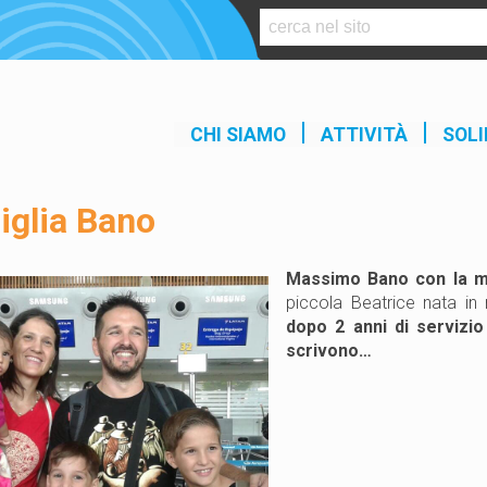
S
k
i
p
t
CHI SIAMO
ATTIVITÀ
SOLI
o
c
o
iglia Bano
n
t
e
Massimo Bano con la mog
n
piccola Beatrice nata in
t
dopo 2 anni di servizio
scrivono…