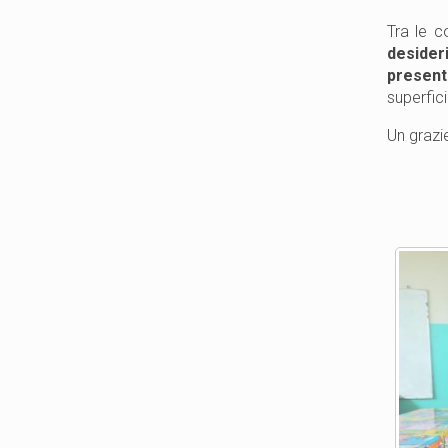
Tra le c
desider
presen
superfici
Un grazie