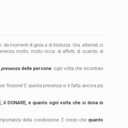
o
da momenti di gioia e di tristezza. Ora, atterrati, ci
erienza molto, molto ricca: di affetti, di scambi, di
a
presenza
delle persone
: ogni volta che incontravi
er finzione! E questa presenza si è fatta ancora più
 il DONARE, e quanto ogni volta che si dona in
’importanza della condivisione. E credo che
quanto