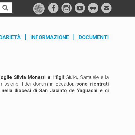
f
I
Y
F
M
a
n
o
l
a
c
s
u
i
i
e
t
t
c
l
DARIETÀ
INFORMAZIONE
DOCUMENTI
b
a
u
k
o
g
b
r
o
r
e
k
a
m
lie Silvia Monetti e i figli
Giulio, Samuele e la
 missione, fidei donum in Ecuador,
sono rientrati
 nella diocesi di San Jacinto de Yaguachi e ci