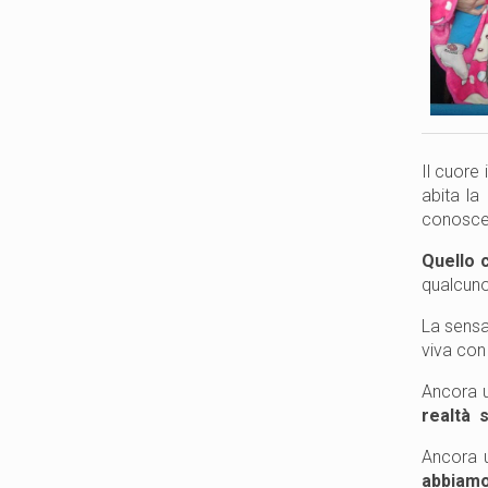
Il cuore
abita la
conosc
Quello 
qualcuno
La sensa
viva con 
Ancora 
realtà s
Ancora u
abbiamo