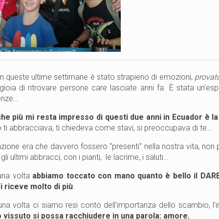
 in queste ultime settimane è stato strapieno di emozioni,
provat
 gioia di ritrovare persone care lasciate anni fa. È stata un’esp
enze…
che più mi resta impresso di questi due anni in Ecuador è l
 ti abbracciava, ti chiedeva come stavi, si preoccupava di te…
zione era che davvero fossero “presenti” nella nostra vita, non p
gli ultimi abbracci, con i pianti, le lacrime, i saluti…
una volta
abbiamo toccato con mano quanto è bello il DARE,
i riceve molto di più
.
na volta ci siamo resi conto dell’importanza dello scambio, l
 vissuto si possa racchiudere in una parola: amore.