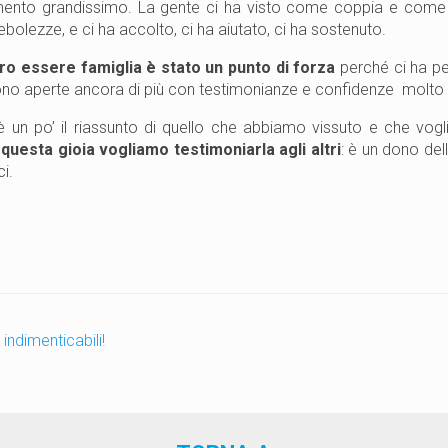
mento grandissimo. La gente ci ha visto come coppia e come fa
bolezze, e ci ha accolto, ci ha aiutato, ci ha sostenuto.
tro essere famiglia è stato un punto di forza
perché ci ha pe
ono aperte ancora di più con testimonianze e confidenze molto
 un po’ il riassunto di quello che abbiamo vissuto e che vogl
uesta gioia vogliamo testimoniarla agli altri
: è un dono de
i.
SI
indimenticabili!