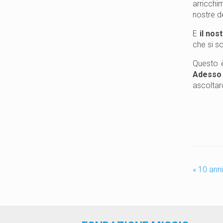
arricchi
nostre de
E
il nos
che si s
Questo è
Adesso q
ascoltarc
«
10 anni 