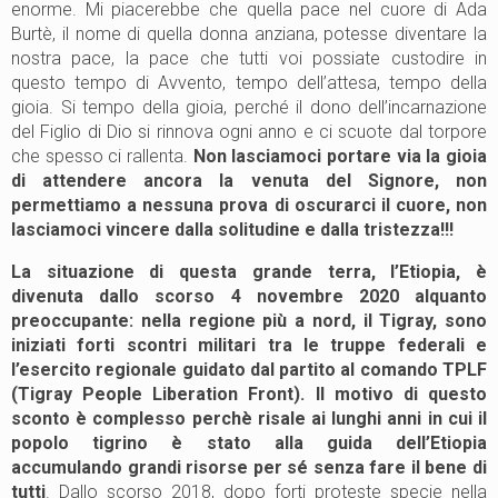
enorme. Mi piacerebbe che quella pace nel cuore di Ada
Burtè, il nome di quella donna anziana, potesse diventare la
nostra pace, la pace che tutti voi possiate custodire in
questo tempo di Avvento, tempo dell’attesa, tempo della
gioia. Si tempo della gioia, perché il dono dell’incarnazione
del Figlio di Dio si rinnova ogni anno e ci scuote dal torpore
che spesso ci rallenta.
Non lasciamoci portare via la gioia
di attendere ancora la venuta del Signore, non
permettiamo a nessuna prova di oscurarci il cuore, non
lasciamoci vincere dalla solitudine e dalla tristezza!!!
La situazione di questa grande terra, l’Etiopia, è
divenuta dallo scorso 4 novembre 2020 alquanto
preoccupante: nella regione più a nord, il Tigray, sono
iniziati forti scontri militari tra le truppe federali e
l’esercito regionale guidato dal partito al comando TPLF
(Tigray People Liberation Front). Il motivo di questo
sconto è complesso perchè risale ai lunghi anni in cui il
popolo tigrino è stato alla guida dell’Etiopia
accumulando grandi risorse per sé senza fare il bene di
tutti
. Dallo scorso 2018, dopo forti proteste specie nella