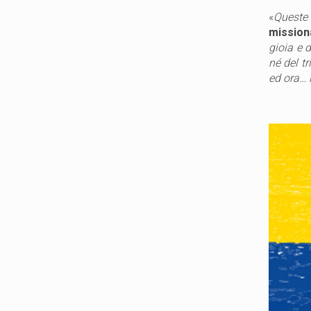
«
Queste
mission
gioia e d
né del t
ed ora… 