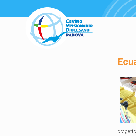
Ecua
progett