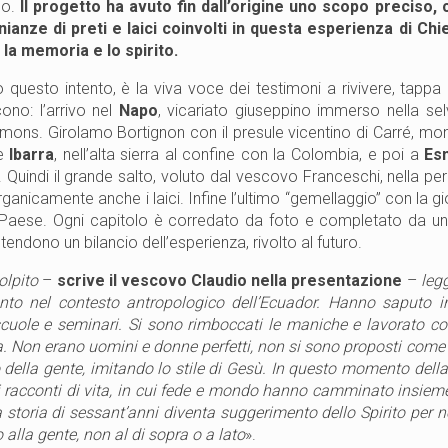
no.
Il progetto ha avuto fin dall’origine uno scopo preciso,
nianze di preti e laici coinvolti in questa esperienza di C
 la memoria e lo spirito.
questo intento, è la viva voce dei testimoni a rivivere, tappa
ono: l’arrivo nel
Napo
, vicariato giuseppino immerso nella se
ons. Girolamo Bortignon con il presule vicentino di Carré, mons.
e
Ibarra
, nell’alta sierra al confine con la Colombia, e poi a
Es
. Quindi il grande salto, voluto dal vescovo Franceschi, nella per
organicamente anche i laici. Infine l’ultimo “gemellaggio” con la 
Paese. Ogni capitolo è corredato da foto e completato da una 
tendono un bilancio dell’esperienza, rivolto al futuro.
olpito
–
scrive il vescovo Claudio nella presentazione
–
legg
nto nel contesto antropologico dell’Ecuador. Hanno saputo i
scuole e seminari. Si sono rimboccati le maniche e lavorato c
ta. Non erano uomini e donne perfetti, non si sono proposti come
 della gente, imitando lo stile di Gesù. In questo momento dell
i racconti di vita, in cui fede e mondo hanno camminato insiem
a storia di sessant’anni diventa suggerimento dello Spirito per
 alla gente, non al di sopra o a lato
».