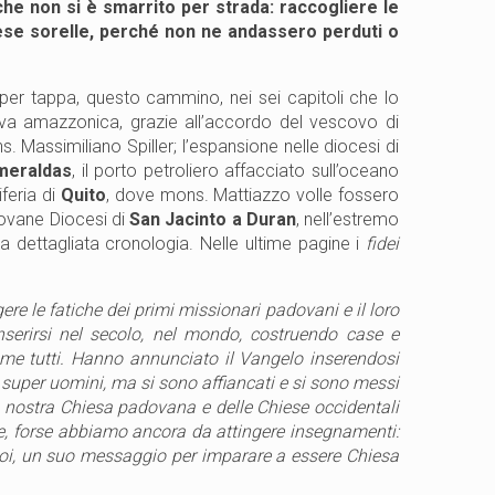
 che non si è smarrito per strada: raccogliere le
hiese sorelle, perché non ne andassero perduti o
 per tappa, questo cammino, nei sei capitoli che lo
lva amazzonica, grazie all’accordo del vescovo di
 Massimiliano Spiller; l’espansione nelle diocesi di
meraldas
, il porto petroliero affacciato sull’oceano
iferia di
Quito
, dove mons. Mattiazzo volle fossero
giovane Diocesi di
San Jacinto a Duran
, nell’estremo
dettagliata cronologia. Nelle ultime pagine i
fidei
ere le fatiche dei primi missionari padovani e il loro
nserirsi nel secolo, nel mondo, costruendo case e
ome tutti. Hanno annunciato il Vangelo inserendosi
 super uomini, ma si sono affiancati e si sono messi
a nostra Chiesa padovana e delle Chiese occidentali
e, forse abbiamo ancora da attingere insegnamenti:
 noi, un suo messaggio per imparare a essere Chiesa