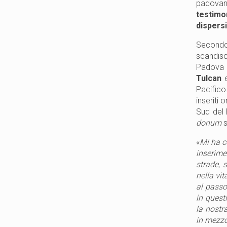
padova
testimo
dispersi
Secondo 
scandisc
Padova m
Tulcan
Pacifico
inseriti 
Sud del 
donum
s
«
Mi ha c
inserime
strade, 
nella vi
al passo
in quest
la nostr
in mezzo