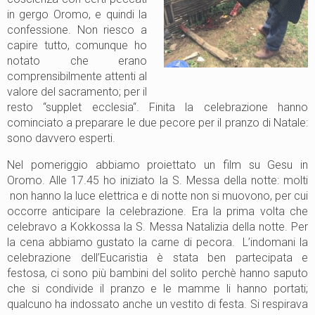
in gergo Oromo, e quindi la
confessione. Non riesco a
capire tutto, comunque ho
notato che erano
comprensibilmente attenti al
valore del sacramento; per il
resto “supplet ecclesia“. Finita la celebrazione hanno
cominciato a preparare le due pecore per il pranzo di Natale:
sono davvero esperti.
Nel pomeriggio abbiamo proiettato un film su Gesu in
Oromo. Alle 17.45 ho iniziato la S. Messa della notte: molti
non hanno la luce elettrica e di notte non si muovono, per cui
occorre anticipare la celebrazione. Era la prima volta che
celebravo a Kokkossa la S. Messa Natalizia della notte. Per
la cena abbiamo gustato la carne di pecora. L’indomani la
celebrazione dell’Eucaristia è stata ben partecipata e
festosa, ci sono più bambini del solito perchè hanno saputo
che si condivide il pranzo e le mamme li hanno portati;
qualcuno ha indossato anche un vestito di festa. Si respirava