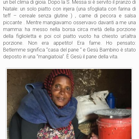
un bel clima di gioia. Dopo la S. Messa si è servito il pranzo di
Natale: un solo piatto con injera (una sfogliata con farina di
teff – cereale senza glutine ) , carne di pecora e salsa
piccante . Mentre mangiavamo osservavo davanti a me una
mamma: ha messo nella borsa circa metà della porzione
della figlioletta e poi col piatto vuoto ha chiesto un’altra
porzione. Non era appetito! Era fame. Ho pensato:
Betlemme significa “casa del pane “ e Gesù Bambino è stato
deposto in una “mangiatoia“. È Gesù il pane della vita.