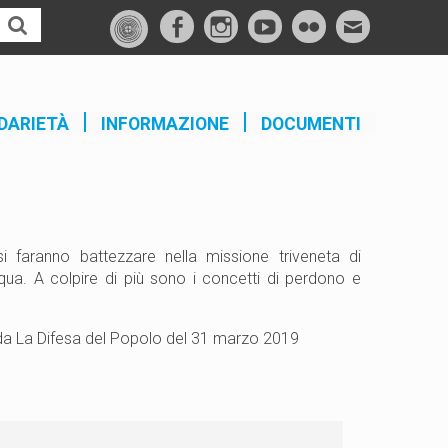
f
I
Y
F
M
a
n
o
l
a
c
s
u
i
i
e
t
t
c
l
DARIETÀ
INFORMAZIONE
DOCUMENTI
b
a
u
k
o
g
b
r
o
r
e
k
a
m
i faranno battezzare nella missione triveneta di
ua. A colpire di più sono i concetti di perdono e
o da La Difesa del Popolo del 31 marzo 2019