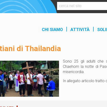
S
k
i
p
t
CHI SIAMO
ATTIVITÀ
SOLI
o
c
o
tiani di Thailandia
n
t
e
Sono 25 gli adulti che s
n
Chaehom la notte di Pasq
t
misericordia.
In allegato articolo tratt