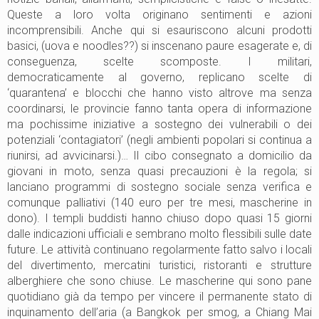
Queste a loro volta originano sentimenti e azioni
incomprensibili. Anche qui si esauriscono alcuni prodotti
basici, (uova e noodles??) si inscenano paure esagerate e, di
conseguenza, scelte scomposte. I militari,
democraticamente al governo, replicano scelte di
‘quarantena’ e blocchi che hanno visto altrove ma senza
coordinarsi, le provincie fanno tanta opera di informazione
ma pochissime iniziative a sostegno dei vulnerabili o dei
potenziali ‘contagiatori’ (negli ambienti popolari si continua a
riunirsi, ad avvicinarsi.)… Il cibo consegnato a domicilio da
giovani in moto, senza quasi precauzioni è la regola; si
lanciano programmi di sostegno sociale senza verifica e
comunque palliativi (140 euro per tre mesi, mascherine in
dono). I templi buddisti hanno chiuso dopo quasi 15 giorni
dalle indicazioni ufficiali e sembrano molto flessibili sulle date
future. Le attività continuano regolarmente fatto salvo i locali
del divertimento, mercatini turistici, ristoranti e strutture
alberghiere che sono chiuse. Le mascherine qui sono pane
quotidiano già da tempo per vincere il permanente stato di
inquinamento dell’aria (a Bangkok per smog, a Chiang Mai