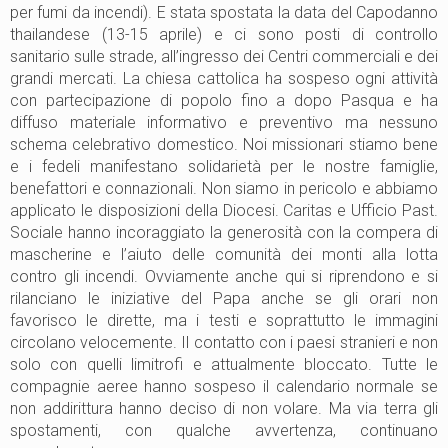
per fumi da incendi). E stata spostata la data del Capodanno
thailandese (13-15 aprile) e ci sono posti di controllo
sanitario sulle strade, all’ingresso dei Centri commerciali e dei
grandi mercati. La chiesa cattolica ha sospeso ogni attività
con partecipazione di popolo fino a dopo Pasqua e ha
diffuso materiale informativo e preventivo ma nessuno
schema celebrativo domestico. Noi missionari stiamo bene
e i fedeli manifestano solidarietà per le nostre famiglie,
benefattori e connazionali. Non siamo in pericolo e abbiamo
applicato le disposizioni della Diocesi. Caritas e Ufficio Past.
Sociale hanno incoraggiato la generosità con la compera di
mascherine e l’aiuto delle comunità dei monti alla lotta
contro gli incendi. Ovviamente anche qui si riprendono e si
rilanciano le iniziative del Papa anche se gli orari non
favorisco le dirette, ma i testi e soprattutto le immagini
circolano velocemente. Il contatto con i paesi stranieri e non
solo con quelli limitrofi e attualmente bloccato. Tutte le
compagnie aeree hanno sospeso il calendario normale se
non addirittura hanno deciso di non volare. Ma via terra gli
spostamenti, con qualche avvertenza, continuano