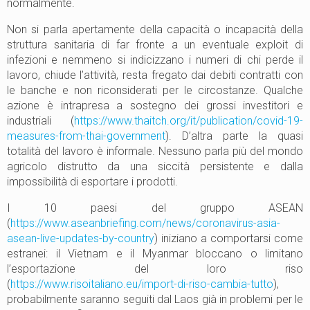
normalmente.
Non si parla apertamente della capacità o incapacità della
struttura sanitaria di far fronte a un eventuale exploit di
infezioni e nemmeno si indicizzano i numeri di chi perde il
lavoro, chiude l’attività, resta fregato dai debiti contratti con
le banche e non riconsiderati per le circostanze. Qualche
azione è intrapresa a sostegno dei grossi investitori e
industriali (
https://www.thaitch.org/it/publication/covid-19-
measures-from-thai-government
). D’altra parte la quasi
totalità del lavoro è informale. Nessuno parla più del mondo
agricolo distrutto da una siccità persistente e dalla
impossibilità di esportare i prodotti.
I 10 paesi del gruppo ASEAN
(
https://www.aseanbriefing.com/news/coronavirus-asia-
asean-live-updates-by-country
) iniziano a comportarsi come
estranei: il Vietnam e il Myanmar bloccano o limitano
l’esportazione del loro riso
(
https://www.risoitaliano.eu/import-di-riso-cambia-tutto
),
probabilmente saranno seguiti dal Laos già in problemi per le