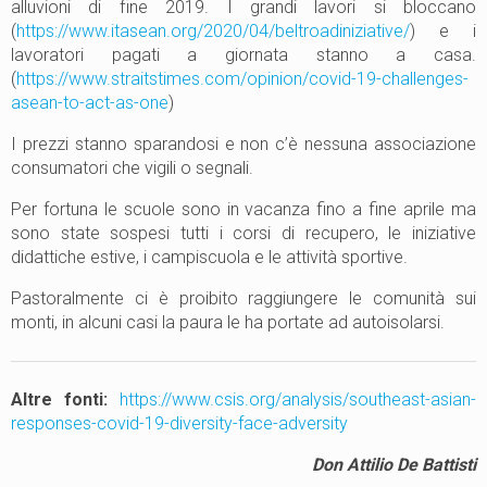
alluvioni di fine 2019. I grandi lavori si bloccano
(
https://www.itasean.org/2020/04/beltroadiniziative/
) e i
lavoratori pagati a giornata stanno a casa.
(
https://www.straitstimes.com/opinion/covid-19-challenges-
asean-to-act-as-one
)
I prezzi stanno sparandosi e non c’è nessuna associazione
consumatori che vigili o segnali.
Per fortuna le scuole sono in vacanza fino a fine aprile ma
sono state sospesi tutti i corsi di recupero, le iniziative
didattiche estive, i campiscuola e le attività sportive.
Pastoralmente ci è proibito raggiungere le comunità sui
monti, in alcuni casi la paura le ha portate ad autoisolarsi.
Altre fonti:
https://www.csis.org/analysis/southeast-asian-
responses-covid-19-diversity-face-adversity
Don Attilio De Battisti