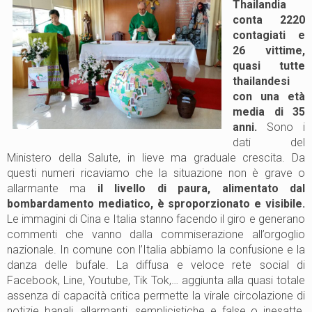
Thailandia
conta 2220
contagiati e
26 vittime,
quasi tutte
thailandesi
con una età
media di 35
anni.
Sono i
dati del
Ministero della Salute, in lieve ma graduale crescita. Da
questi numeri ricaviamo che la situazione non è grave o
allarmante ma
il livello di paura, alimentato dal
bombardamento mediatico, è sproporzionato e visibile.
Le immagini di Cina e Italia stanno facendo il giro e generano
commenti che vanno dalla commiserazione all’orgoglio
nazionale. In comune con l’Italia abbiamo la confusione e la
danza delle bufale. La diffusa e veloce rete social di
Facebook, Line, Youtube, Tik Tok,… aggiunta alla quasi totale
assenza di capacità critica permette la virale circolazione di
notizie banali, allarmanti, semplicistiche e false o inesatte.