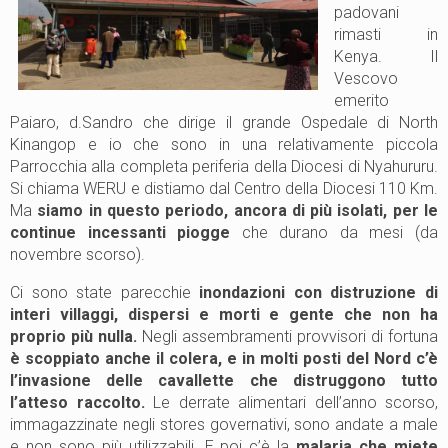
padovani
rimasti in
Kenya. Il
Vescovo
emerito
Paiaro, d.Sandro che dirige il grande Ospedale di North
Kinangop e io che sono in una relativamente piccola
Parrocchia alla completa periferia della Diocesi di Nyahururu.
Si chiama WERU e distiamo dal Centro della Diocesi 110 Km.
Ma
siamo in questo periodo, ancora di più isolati, per le
continue incessanti piogge
che durano da mesi (da
novembre scorso).
Ci sono state parecchie
inondazioni con distruzione di
interi villaggi, dispersi e morti e gente che non ha
proprio più nulla.
Negli assembramenti provvisori di fortuna
è scoppiato anche il colera, e in molti posti del Nord c’è
l’invasione delle cavallette che distruggono tutto
l’atteso raccolto.
Le derrate alimentari dell’anno scorso,
immagazzinate negli stores governativi, sono andate a male
e non sono più utilizzabili. E poi c’è la
malaria che miete