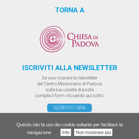
TORNA A
ISCRIVITI ALLA NEWSLETTER
Se vuoi ricevere la newsletter
del Centro Missionario di Padova
sulla tua casella di posta
compila il form cliccando qui sotto:
ISCRIVITI ORA
Questo sito fa uso dei cookie soltanto per facilitare la
Copyright ©
Diocesi Padova
. All Rights Reserved
navigazione
Info
Non mostrare più