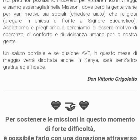
Noi preti non possiamo muoverci per visitare i nostri villaggi,
e siamo asserragliati nelle Missioni, dove però la gente viene
per vari motivi, sia sociali (chiedere aiuto) che religiosi
(pregare in chiesa di fronte al Signore Eucaristico).
Aspettiamo e preghiamo e cerchiamo di essere motivo di
speranza, di conforto e di vicinanza umana per la nostra
gente.
Un saluto cordiale e se qualche AVE, in questo mese di
maggio verrà dirottata anche in Kenya, sarà senz’altro
gradita ed efficace.
Don Vittorio Grigoletto
💙 🤝 💙
Per
sostenere
le
missioni
in questo momento
di forte difficoltà,
è possibile farlo con una donazione attraverso