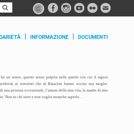
f
I
Y
F
M
a
n
o
l
a
c
s
u
i
i
e
t
t
c
l
DARIETÀ
INFORMAZIONE
DOCUMENTI
b
a
u
k
o
g
b
r
o
r
e
k
a
m
a un senso, questo senso palpita nelle parole con cui il signor
Facebook ai terroristi che al Bataclan hanno ucciso sua moglie.
 di una persona eccezionale, l’amore della mia vita, la madre di mio
odio. Non so chi siete e non voglio neanche saperlo…