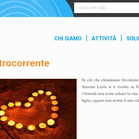
S
k
i
p
t
CHI SIAMO
ATTIVITÀ
SOLI
o
c
o
trocorrente
n
t
e
Se ciò che chiamiamo Occidente h
n
Antoine Leiris si è rivolto su 
t
«Venerdì sera avete rubato la vita
figlio, eppure non avrete il mio 