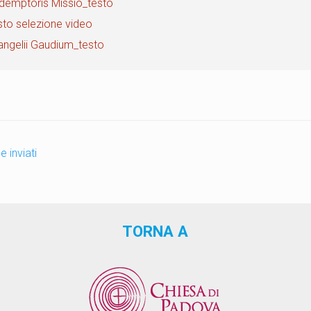
demptoris Missio_testo
sto selezione video
angelii Gaudium_testo
e inviati
TORNA A