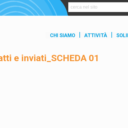
S
k
i
p
t
CHI SIAMO
ATTIVITÀ
SOLI
o
c
o
atti e inviati_SCHEDA 01
n
t
e
n
t