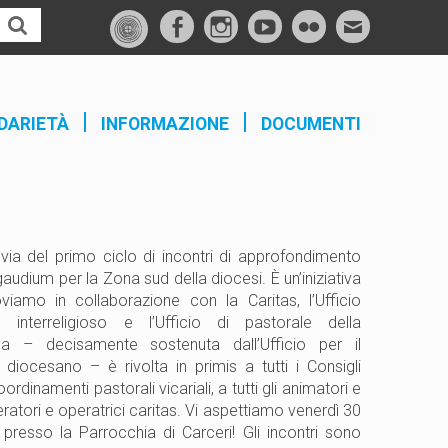
f
I
Y
F
M
a
n
o
l
a
c
s
u
i
i
e
t
t
c
l
DARIETÀ
INFORMAZIONE
DOCUMENTI
b
a
u
k
o
g
b
r
o
r
e
k
a
m
via del primo ciclo di incontri di approfondimento
gaudium per la Zona sud della diocesi. È un’iniziativa
amo in collaborazione con la Caritas, l’Ufficio
nterreligioso e l’Ufficio di pastorale della
iva – decisamente sostenuta dall’Ufficio per il
iocesano – è rivolta in primis a tutti i Consigli
oordinamenti pastorali vicariali, a tutti gli animatori e
ratori e operatrici caritas. Vi aspettiamo venerdì 30
presso la Parrocchia di Carceri! Gli incontri sono