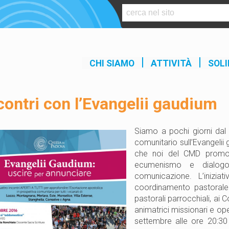
S
k
i
p
t
CHI SIAMO
ATTIVITÀ
SOLI
o
c
o
contri con l’Evangelii gaudium
n
t
e
Siamo a pochi giorni dal 
n
comunitario sull’Evangelii 
t
che noi del CMD promovi
ecumenismo e dialogo i
comunicazione. L’iniziat
coordinamento pastorale d
pastorali parrocchiali, ai C
animatrici missionari e ope
settembre alle ore 20:30 