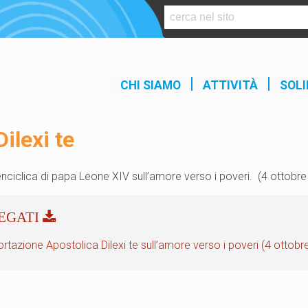
S
k
i
p
t
CHI SIAMO
ATTIVITÀ
SOLI
o
c
o
Dilexi te
n
t
e
enciclica di papa Leone XIV sull’amore verso i poveri. (4 ottobr
n
t
rtazione Apostolica Dilexi te sull’amore verso i poveri (4 ottobr