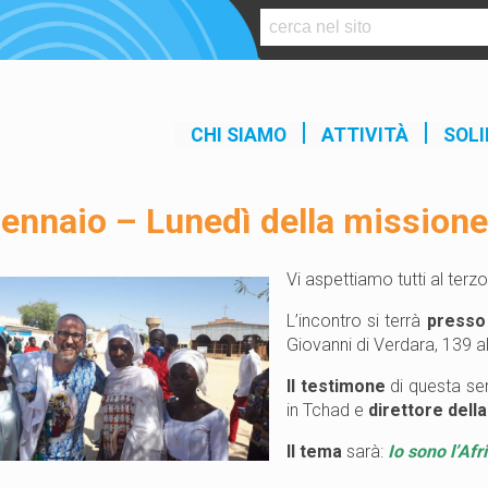
S
k
i
p
t
CHI SIAMO
ATTIVITÀ
SOLI
o
c
o
ennaio – Lunedì della missione
n
t
e
Vi aspettiamo tutti al terz
n
L’incontro si terrà
presso 
t
Giovanni di Verdara, 139 a
Il testimone
di questa se
in Tchad e
direttore della
Il tema
sarà:
Io sono l’Afr