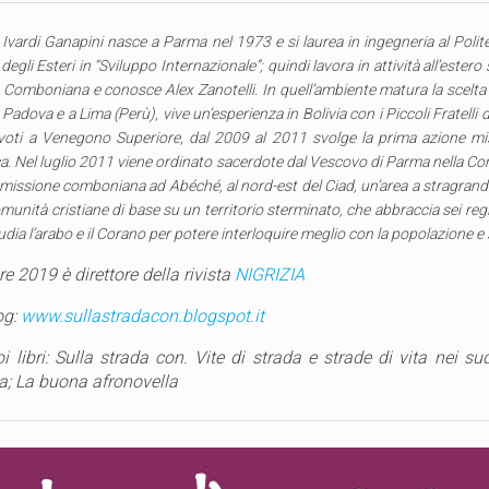
 Ivardi Ganapini nasce a Parma nel 1973 e si laurea in ingegneria al Poli
degli Esteri in “Sviluppo Internazionale”; quindi lavora in attività all’este
Comboniana e conosce Alex Zanotelli.
In quell’ambiente matura la scelta
 Padova e a Lima (Perù), vive un’esperienza in Bolivia con i Piccoli Fratelli
i voti a Venegono Superiore, dal 2009 al 2011 svolge la prima azione miss
a. Nel luglio 2011 viene ordinato sacerdote dal Vescovo di Parma nella Co
a missione comboniana ad Abéché, al nord-est del Ciad, un’area a stragra
munità cristiane di base su un territorio sterminato, che abbraccia sei regio
dia l’arabo e il Corano per potere interloquire meglio con la popolazione e 
e 2019 è direttore della rivista
NIGRIZIA
og:
www.sullastradacon.blogspot.it
oi libri: Sulla strada con. Vite di strada e strade di vita nei 
ica; La buona afronovella