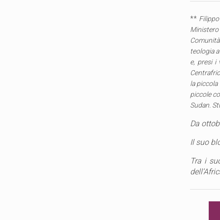
**
Filippo
Ministero 
Comunità 
teologia a
e, presi 
Centrafric
la piccol
piccole co
Sudan. Stu
Da ottobr
Il suo bl
Tra i su
dell’Afr