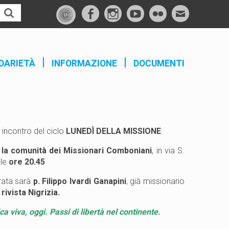
f
I
Y
F
M
a
n
o
l
a
c
s
u
i
i
e
t
t
c
l
DARIETÀ
INFORMAZIONE
DOCUMENTI
b
a
u
k
o
g
b
r
o
r
e
k
a
m
o incontro del ciclo
LUNEDÌ DELLA MISSIONE
.
la comunità dei Missionari Comboniani
, in via S.
lle
ore 20.45
rata sarà
p. Filippo Ivardi Ganapini
, già missionario
 rivista Nigrizia.
ica viva, oggi. Passi di libertà nel continente.