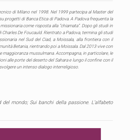
tecnico di Milano nel 1998. Nel 1999 partecipa al Master del
ro su progetti di Banca Etica di Padova. A Padova frequenta la
 missionaria come risposta alla “chiamata”. Dopo gli studi in
 di Charles De Foucauld. Rientrato a Padova, termina gli studi
ionaria nel Sud del Ciad, a Moissala, alla frontiera con il
munità Betania, rientrando poi a Moissala. Dal 2013 vive con
nde maggioranza mussulmana. Accompagna, in particolare, le
ni alle porte del deserto del Sahara e lungo il confine con il
svolgere un intenso dialogo interreligioso.
sud del mondo; Sui banchi della passione. L’alfabeto