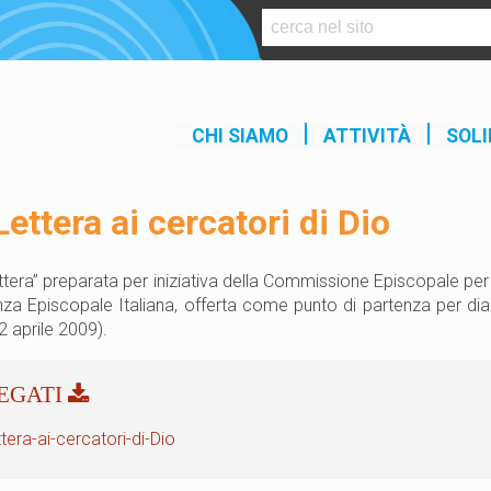
S
k
i
p
t
CHI SIAMO
ATTIVITÀ
SOLI
o
c
o
Lettera ai cercatori di Dio
n
t
e
ttera” preparata per iniziativa della Commissione Episcopale per l
n
za Episcopale Italiana, offerta come punto di partenza per dial
t
2 aprile 2009).
tera-ai-cercatori-di-Dio