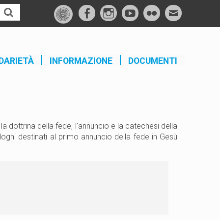
f
I
Y
F
M
a
n
o
l
a
c
s
u
i
i
e
t
t
c
l
DARIETÀ
INFORMAZIONE
DOCUMENTI
b
a
u
k
o
g
b
r
o
r
e
k
a
m
a dottrina della fede, l’annuncio e la catechesi della
oghi destinati al primo annuncio della fede in Gesù