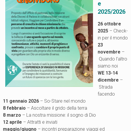
e
2025/2026
26 ottobre
2025
– Check-
in per il mondo
23
novembre
–
Quando l’altro
siamo noi
WE 13-14
dicembre
–
Strada
facendo
11 gennaio 2026
– So-Stare nel mondo
8 febbraio
– Ascoltare il grido della terra
8 marzo
– La nostra missione: il sogno di Dio
12 aprile
– Attratti e inviati
maggio/giugno
– incontri preparazione viaggi ed