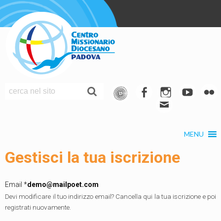
S
k
i
p
t
o
c
o
f
I
Y
F
n
M
a
n
o
l
t
a
c
s
u
i
e
MENU
i
e
t
t
c
n
t
l
b
a
u
k
Gestisci la tua iscrizione
o
g
b
r
o
r
e
Email *
demo@mailpoet.com
k
a
Devi modificare il tuo indirizzo email? Cancella qui la tua iscrizione e poi
m
registrati nuovamente.